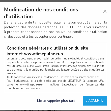
Avez-vous déjà un compte ?
Modification de nos conditions
×
×
d'utilisation
Si vous avez déjà un compte TimePulse (ou anciennement
Dans le cadre de la nouvelle réglementation européenne sur la
Bibchip), connectez-vous ci-dessous.
protection des données personnelles (RGPD), nous vous invitons
à prendre connaissance de nos nouvelles conditions d'utilisation
ci-dessous et à les accepter pour continuer.
Conditions générales d'utilisation du site
internet www.timepulse.run
Mot de passe oublié ?
Le présent document a pour objet de définir les modalités et conditions dans
laquelle la société Timepulse représenté par SAS Timepulse,met à disposition de
ses utilisateurs le site www.Timepulse.run, et les services disponibles sur le site
CONNEXION
et d’autre part, la manière par laquelle l’utilisateur accède au site et utilise ses
services.
Toute connexion au site est subordonnée au respect des présentes conditions.
Pour l’utilisateur, le simple accès au site de l’EDITEUR à l’adresse URL
ou bien
suivante www.timepulse.run implique l’acceptation de l’ensemble des
conditions décrites ci-après.
CONTINUER EN TANT QU’INVITÉ
Propriété intellectuelle
Mot de passe oublié ?
J'ACCEPTE
Me le rappeler plus tard
La structure générale du site www.timepulse.run, par quelque procédé que ce
soit, sans l'autorisation préalable et par écrit de Fourcherot Mickael et/ou de ses
partenaires est strictement interdite et serait susceptible de constituer une
RETOUR À L’ÉVÈNEMENT