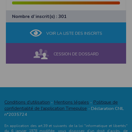
Nombre d’inscrit(s) : 301
VOIR LA LISTE DES INSCRITS
CESSION DE DOSSARD
Conditions d’utilisation
Mentions légales
Politique de
-
-
confidentialité de l'application Timepulse
- Déclaration CNIL
n°2035724
En application des art.39 et suivants de la loi "informatique et libertés"
du 6 janvier 1978 modifiée, vous disposez d’un droit d’accès, de