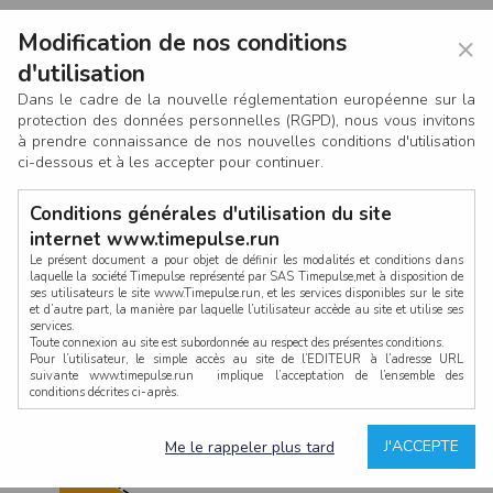
Modification de nos conditions
×
d'utilisation
Dans le cadre de la nouvelle réglementation européenne sur la
protection des données personnelles (RGPD), nous vous invitons
à prendre connaissance de nos nouvelles conditions d'utilisation
ci-dessous et à les accepter pour continuer.
Conditions générales d'utilisation du site
internet www.timepulse.run
Le présent document a pour objet de définir les modalités et conditions dans
laquelle la société Timepulse représenté par SAS Timepulse,met à disposition de
ses utilisateurs le site www.Timepulse.run, et les services disponibles sur le site
CONNEXION
et d’autre part, la manière par laquelle l’utilisateur accède au site et utilise ses
services.
Toute connexion au site est subordonnée au respect des présentes conditions.
Pour l’utilisateur, le simple accès au site de l’EDITEUR à l’adresse URL
suivante www.timepulse.run implique l’acceptation de l’ensemble des
conditions décrites ci-après.
Propriété intellectuelle
Mot de passe oublié ?
J'ACCEPTE
Me le rappeler plus tard
La structure générale du site www.timepulse.run, par quelque procédé que ce
soit, sans l'autorisation préalable et par écrit de Fourcherot Mickael et/ou de ses
partenaires est strictement interdite et serait susceptible de constituer une