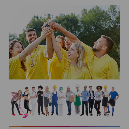
Sécurisation des données
Les données sont hébergées par l'hébergeur suivant
:https://www.ovh.com/fr/protection-donnees-personnelles/gdpr.xml
Toutes les communications entre votre navigateur et nos serveurs utilisent le
protocole HTTPS qui crypte les données avant qu’elles ne transitent sur le
réseau. Par ailleurs, les mots de passe ne sont pas stockés en clair dans notre
base de données mais sont cryptés en utilisant les dernières technologies de
sécurisation des mots de passe. Enfin, les communications entre nos différents
serveurs se font sur un réseau privé qui n’est pas accessible depuis l’extérieur.
Paramétrer votre navigateur internet
Vous pouvez à tout moment choisir de désactiver les cookies sur votre ordinateur.
Notez cependant que votre expérience sur notre site peut en être affectée comme
par exemple et sans être exhaustif, la perte de votre session membre lorsque
vous changez de page, l'impossibilité d'accéder à certaines pages ou encore la
perte de vos préférences sur certaines pages.
Afin de gérer les cookies au plus près de vos attentes nous vous invitons à
paramétrer votre navigateur en tenant compte de la finalité des cookies.
Internet Explorer
Dans Internet Explorer, cliquez sur le bouton
Outils
, puis sur
Options Internet
.
Sous l'onglet
Général
, sous
Historique de navigation
, cliquez sur
Paramètres
.
Cliquez sur le bouton
Afficher les fichiers
.
Firefox
Allez dans l'onglet
Outils du navigateur
puis sélectionnez le menu
Options
Dans la fenêtre qui s'affiche, choisissez
Vie privée
et cliquez sur
Affichez les