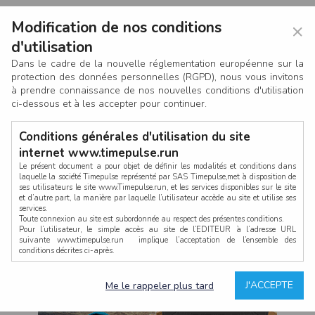
Modification de nos conditions
×
d'utilisation
Dans le cadre de la nouvelle réglementation européenne sur la
protection des données personnelles (RGPD), nous vous invitons
à prendre connaissance de nos nouvelles conditions d'utilisation
ci-dessous et à les accepter pour continuer.
Conditions générales d'utilisation du site
internet www.timepulse.run
Le présent document a pour objet de définir les modalités et conditions dans
laquelle la société Timepulse représenté par SAS Timepulse,met à disposition de
ses utilisateurs le site www.Timepulse.run, et les services disponibles sur le site
CONNEXION
et d’autre part, la manière par laquelle l’utilisateur accède au site et utilise ses
services.
Toute connexion au site est subordonnée au respect des présentes conditions.
Pour l’utilisateur, le simple accès au site de l’EDITEUR à l’adresse URL
suivante www.timepulse.run implique l’acceptation de l’ensemble des
conditions décrites ci-après.
Propriété intellectuelle
Mot de passe oublié ?
J'ACCEPTE
Me le rappeler plus tard
La structure générale du site www.timepulse.run, par quelque procédé que ce
soit, sans l'autorisation préalable et par écrit de Fourcherot Mickael et/ou de ses
partenaires est strictement interdite et serait susceptible de constituer une