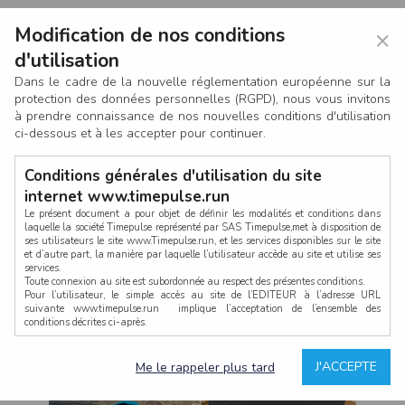
Modification de nos conditions
×
d'utilisation
Dans le cadre de la nouvelle réglementation européenne sur la
protection des données personnelles (RGPD), nous vous invitons
à prendre connaissance de nos nouvelles conditions d'utilisation
ci-dessous et à les accepter pour continuer.
Conditions générales d'utilisation du site
internet www.timepulse.run
Le présent document a pour objet de définir les modalités et conditions dans
laquelle la société Timepulse représenté par SAS Timepulse,met à disposition de
ses utilisateurs le site www.Timepulse.run, et les services disponibles sur le site
CONNEXION
et d’autre part, la manière par laquelle l’utilisateur accède au site et utilise ses
services.
Toute connexion au site est subordonnée au respect des présentes conditions.
Pour l’utilisateur, le simple accès au site de l’EDITEUR à l’adresse URL
suivante www.timepulse.run implique l’acceptation de l’ensemble des
conditions décrites ci-après.
Propriété intellectuelle
Mot de passe oublié ?
J'ACCEPTE
Me le rappeler plus tard
La structure générale du site www.timepulse.run, par quelque procédé que ce
soit, sans l'autorisation préalable et par écrit de Fourcherot Mickael et/ou de ses
partenaires est strictement interdite et serait susceptible de constituer une