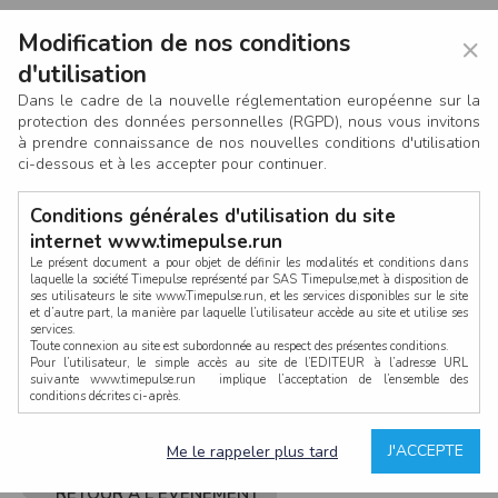
Modification de nos conditions
×
d'utilisation
Dans le cadre de la nouvelle réglementation européenne sur la
protection des données personnelles (RGPD), nous vous invitons
à prendre connaissance de nos nouvelles conditions d'utilisation
ci-dessous et à les accepter pour continuer.
Conditions générales d'utilisation du site
internet www.timepulse.run
Le présent document a pour objet de définir les modalités et conditions dans
laquelle la société Timepulse représenté par SAS Timepulse,met à disposition de
ses utilisateurs le site www.Timepulse.run, et les services disponibles sur le site
CONNEXION
et d’autre part, la manière par laquelle l’utilisateur accède au site et utilise ses
services.
Toute connexion au site est subordonnée au respect des présentes conditions.
Pour l’utilisateur, le simple accès au site de l’EDITEUR à l’adresse URL
suivante www.timepulse.run implique l’acceptation de l’ensemble des
conditions décrites ci-après.
Propriété intellectuelle
Mot de passe oublié ?
J'ACCEPTE
Me le rappeler plus tard
La structure générale du site www.timepulse.run, par quelque procédé que ce
soit, sans l'autorisation préalable et par écrit de Fourcherot Mickael et/ou de ses
partenaires est strictement interdite et serait susceptible de constituer une
RETOUR À L'ÉVÈNEMENT