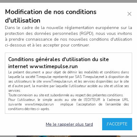
Modification de nos conditions
×
d'utilisation
Dans le cadre de la nouvelle réglementation européenne sur la
protection des données personnelles (RGPD), nous vous invitons
à prendre connaissance de nos nouvelles conditions d'utilisation
ci-dessous et à les accepter pour continuer.
Conditions générales d'utilisation du site
internet www.timepulse.run
Le présent document a pour objet de définir les modalités et conditions dans
laquelle la société Timepulse représenté par SAS Timepulse,met à disposition de
ses utilisateurs le site www.Timepulse.run, et les services disponibles sur le site
CONNEXION
et d’autre part, la manière par laquelle l’utilisateur accède au site et utilise ses
services.
Toute connexion au site est subordonnée au respect des présentes conditions.
Pour l’utilisateur, le simple accès au site de l’EDITEUR à l’adresse URL
suivante www.timepulse.run implique l’acceptation de l’ensemble des
conditions décrites ci-après.
Propriété intellectuelle
Mot de passe oublié ?
J'ACCEPTE
Me le rappeler plus tard
La structure générale du site www.timepulse.run, par quelque procédé que ce
soit, sans l'autorisation préalable et par écrit de Fourcherot Mickael et/ou de ses
partenaires est strictement interdite et serait susceptible de constituer une