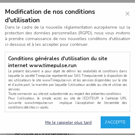
Modification de nos conditions
×
d'utilisation
Dans le cadre de la nouvelle réglementation européenne sur la
protection des données personnelles (RGPD), nous vous invitons
à prendre connaissance de nos nouvelles conditions d'utilisation
ci-dessous et à les accepter pour continuer.
Conditions générales d'utilisation du site
internet www.timepulse.run
Le présent document a pour objet de définir les modalités et conditions dans
laquelle la société Timepulse représenté par SAS Timepulse,met à disposition de
ses utilisateurs le site www.Timepulse.run, et les services disponibles sur le site
CONNEXION
et d’autre part, la manière par laquelle l’utilisateur accède au site et utilise ses
services.
Toute connexion au site est subordonnée au respect des présentes conditions.
Pour l’utilisateur, le simple accès au site de l’EDITEUR à l’adresse URL
suivante www.timepulse.run implique l’acceptation de l’ensemble des
conditions décrites ci-après.
Propriété intellectuelle
Mot de passe oublié ?
J'ACCEPTE
Me le rappeler plus tard
La structure générale du site www.timepulse.run, par quelque procédé que ce
soit, sans l'autorisation préalable et par écrit de Fourcherot Mickael et/ou de ses
partenaires est strictement interdite et serait susceptible de constituer une
RETOUR À L’ÉVÈNEMENT