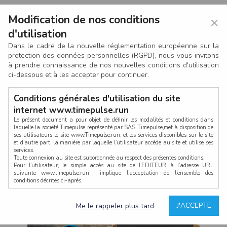
Modification de nos conditions
×
d'utilisation
Dans le cadre de la nouvelle réglementation européenne sur la
protection des données personnelles (RGPD), nous vous invitons
à prendre connaissance de nos nouvelles conditions d'utilisation
ci-dessous et à les accepter pour continuer.
Conditions générales d'utilisation du site
internet www.timepulse.run
Le présent document a pour objet de définir les modalités et conditions dans
laquelle la société Timepulse représenté par SAS Timepulse,met à disposition de
ses utilisateurs le site www.Timepulse.run, et les services disponibles sur le site
CONNEXION
et d’autre part, la manière par laquelle l’utilisateur accède au site et utilise ses
services.
Toute connexion au site est subordonnée au respect des présentes conditions.
Pour l’utilisateur, le simple accès au site de l’EDITEUR à l’adresse URL
suivante www.timepulse.run implique l’acceptation de l’ensemble des
conditions décrites ci-après.
Propriété intellectuelle
Mot de passe oublié ?
J'ACCEPTE
Me le rappeler plus tard
La structure générale du site www.timepulse.run, par quelque procédé que ce
soit, sans l'autorisation préalable et par écrit de Fourcherot Mickael et/ou de ses
partenaires est strictement interdite et serait susceptible de constituer une