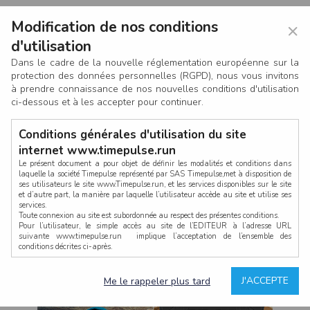
Modification de nos conditions
×
d'utilisation
Dans le cadre de la nouvelle réglementation européenne sur la
protection des données personnelles (RGPD), nous vous invitons
à prendre connaissance de nos nouvelles conditions d'utilisation
ci-dessous et à les accepter pour continuer.
Conditions générales d'utilisation du site
internet www.timepulse.run
Le présent document a pour objet de définir les modalités et conditions dans
laquelle la société Timepulse représenté par SAS Timepulse,met à disposition de
ses utilisateurs le site www.Timepulse.run, et les services disponibles sur le site
CONNEXION
et d’autre part, la manière par laquelle l’utilisateur accède au site et utilise ses
services.
Toute connexion au site est subordonnée au respect des présentes conditions.
Pour l’utilisateur, le simple accès au site de l’EDITEUR à l’adresse URL
suivante www.timepulse.run implique l’acceptation de l’ensemble des
conditions décrites ci-après.
Propriété intellectuelle
Mot de passe oublié ?
J'ACCEPTE
Me le rappeler plus tard
La structure générale du site www.timepulse.run, par quelque procédé que ce
soit, sans l'autorisation préalable et par écrit de Fourcherot Mickael et/ou de ses
partenaires est strictement interdite et serait susceptible de constituer une