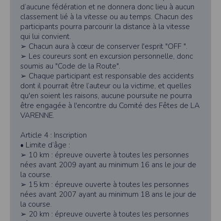
l'accès à toute personne non autorisée. Seules les personnes directement reliées
d’aucune fédération et ne donnera donc lieu à aucun
à la société peuvent accéder aux données personnelles du Participant, tout
comme l’Organisateur de l’évènement. Pour des raisons de sécurité, après
classement lié à la vitesse ou au temps. Chacun des
suppression des données personnelles du Participant, Timepulse conservera
participants pourra parcourir la distance à la vitesse
pendant une période de trois (3) ans les données d’inscription dudit Participant.
qui lui convient.
Timepulse met à disposition des organisateurs des outils permettant de se
➢ Chacun aura à cœur de conserver l'esprit "OFF ".
conformer au RGPD, mais ne peut être tenu responsable si un organisateur
➢ Les coureurs sont en excursion personnelle, donc
décide de ne pas les activer dans son événement.
soumis au "Code de la Route".
Droit applicable
➢ Chaque participant est responsable des accidents
dont il pourrait être l’auteur ou la victime, et quelles
Tant le présent site que les modalités et conditions de son utilisation sont régis
par le droit français, quel que soit le lieu d’utilisation. En cas de contestation
qu'en soient les raisons, aucune poursuite ne pourra
éventuelle, et après l’échec de toute tentative de recherche d’une solution
être engagée à l'encontre du Comité des Fêtes de LA
amiable, les tribunaux français seront seuls compétents pour connaître de ce
VARENNE.
litige.
Pour toute question relative aux présentes conditions d’utilisation du site, vous
pouvez nous écrire à l’adresse suivante :
Article 4 : Inscription
• Limite d’âge :
SAS TIMEPULSE
96 rue du parc - Varades
➢ 10 km : épreuve ouverte à toutes les personnes
44370 LoireAuxence
nées avant 2009 ayant au minimum 16 ans le jour de
la course.
F.F.A :
Pour ce qui concerne les épreuves d’athlétisme, les résultats sont
transmis à la Fédération Française d’Athlétisme
➢ 15 km : épreuve ouverte à toutes les personnes
nées avant 2007 ayant au minimum 18 ans le jour de
CNIL :
la course.
Conditions d’utilisation - Mentions légales - Déclaration CNIL n°
2155789
➢ 20 km : épreuve ouverte à toutes les personnes
Conformément à la loi « informatique et libertés » du 6 janvier 1978 modifiée,