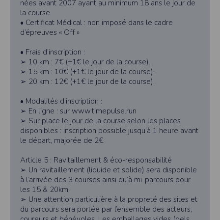
nées avant 2007 ayant au minimum 18 ans le jour de
vous disposez d’un droit d’accès et de rectification aux informations qui vous
la course.
concernent.
• Certificat Médical : non imposé dans le cadre
Vous pouvez accèder aux informations vous concernant
en nous contactant ici
d’épreuves « Off »
.Vous pouvez également, pour des motifs légitimes, vous opposer au traitement
des données vous concernant.
• Frais d’inscription :
➢ 10 km : 7€ (+1€ le jour de la course).
➢ 15 km : 10€ (+1€ le jour de la course).
Conditions générales d'utilisation de
➢ 20 km : 12€ (+1€ le jour de la course).
l'application Timepulse :
• Modalités d’inscription :
POLITIQUE DE CONFIDENTIALITÉ DE L'APPLICATION TIMEPULSE
➢ En ligne : sur www.timepulse.run
➢ Sur place le jour de la course selon les places
Informations sur la localisation
disponibles : inscription possible jusqu’à 1 heure avant
Nous collectons et traitons les informations de localisation lorsque vous vous
le départ, majorée de 2€.
inscrivez et utilisez les services. Conformément à notre politique de
confidentialité, nous ne suivons pas la localisation de votre appareil lorsque
vous n'utilisez pas l'application, mais afin de fournir des services de
Article 5 : Ravitaillement & éco-responsabilité
synchronisation de base, il est nécessaire de suivre la localisation de votre
➢ Un ravitaillement (liquide et solide) sera disponible
appareil lorsque vous utilisez l'application. Si vous souhaitez mettre fin au suivi
à l’arrivée des 3 courses ainsi qu’à mi-parcours pour
de la localisation de votre appareil, vous pouvez le faire à tout moment en
ajustant les paramètres de votre appareil.
les 15 & 20km.
➢ Une attention particulière à la propreté des sites et
Partage d'informations entre utilisateurs.
du parcours sera portée par l’ensemble des acteurs,
Cette application nécessite des autorisations pour l'appareil photo si
coureurs et bénévoles. Les emballages vides (gels,