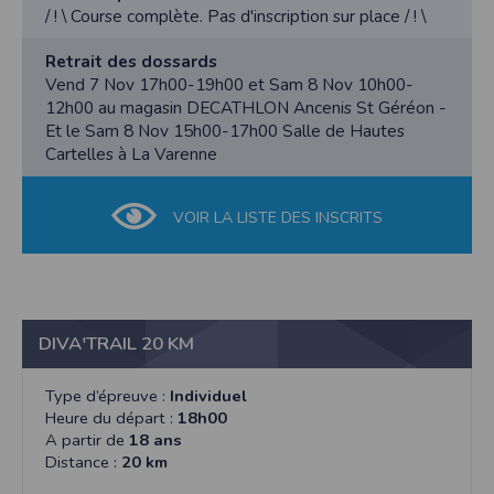
DIVA’TRAIL » :
/ ! \ Course complète. Pas d'inscription sur place / ! \
Article 1 : Organisation
Retrait des dossards
Le Comité des Fêtes de La Varenne organise un Trail
Vend 7 Nov 17h00-19h00 et Sam 8 Nov 10h00-
off « DIVA’TRAIL » le samedi 8 Novembre 2025.
12h00 au magasin DECATHLON Ancenis St Géréon -
Et le Sam 8 Nov 15h00-17h00 Salle de Hautes
Article 2 : Parcours
Cartelles à La Varenne
Les parcours de 10, 15 & 22 km partiront devant la
Salle des Hautes Cartelles et arriveront directement
dans la Salle de Sport. Le départ sera donné à 18h00
VOIR LA LISTE DES INSCRITS
pour les 3 courses. Les parcours seront entièrement
balisés et emprunteront en majorité des chemins
communaux et quelques jonctions goudronnées. Le
kilométrage ne sera pas indiqué.
DIVA'TRAIL 20 KM
Article 3 : Trail off
« DIVA’TRAIL » est une manifestation ne dépendant
d’aucune fédération et ne donnera donc lieu à aucun
Type d’épreuve :
Individuel
classement lié à la vitesse ou au temps. Chacun des
Heure du départ :
18h00
participants pourra parcourir la distance à la vitesse
A partir de
18 ans
qui lui convient.
Distance :
20 km
➢ Chacun aura à cœur de conserver l'esprit "OFF ".