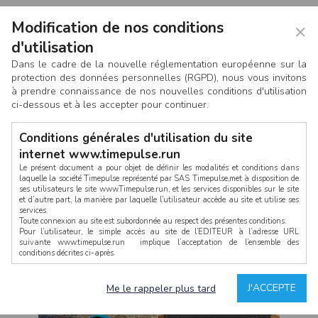
Modification de nos conditions
×
d'utilisation
Dans le cadre de la nouvelle réglementation européenne sur la
protection des données personnelles (RGPD), nous vous invitons
à prendre connaissance de nos nouvelles conditions d'utilisation
ci-dessous et à les accepter pour continuer.
Conditions générales d'utilisation du site
internet www.timepulse.run
Le présent document a pour objet de définir les modalités et conditions dans
laquelle la société Timepulse représenté par SAS Timepulse,met à disposition de
ses utilisateurs le site www.Timepulse.run, et les services disponibles sur le site
CONNEXION
et d’autre part, la manière par laquelle l’utilisateur accède au site et utilise ses
services.
Toute connexion au site est subordonnée au respect des présentes conditions.
Pour l’utilisateur, le simple accès au site de l’EDITEUR à l’adresse URL
suivante www.timepulse.run implique l’acceptation de l’ensemble des
conditions décrites ci-après.
Propriété intellectuelle
Mot de passe oublié ?
J'ACCEPTE
Me le rappeler plus tard
La structure générale du site www.timepulse.run, par quelque procédé que ce
soit, sans l'autorisation préalable et par écrit de Fourcherot Mickael et/ou de ses
partenaires est strictement interdite et serait susceptible de constituer une