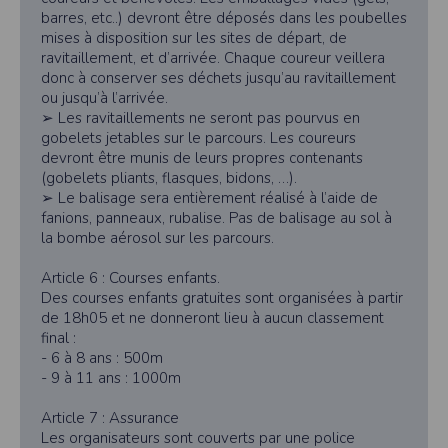
l'utilisateur souhaite télécharger une photo dans la galerie. Nous recueillons
des informations à partir des photos que vous partagez.
barres, etc..) devront être déposés dans les poubelles
mises à disposition sur les sites de départ, de
Cette application ne requiert pas d'informations de vos contacts.
ravitaillement, et d’arrivée. Chaque coureur veillera
Informations sur le paiement
donc à conserver ses déchets jusqu’au ravitaillement
ou jusqu’à l’arrivée.
Aucun paiement n'étant effectué dans l'application, aucune information sur
vos cartes de crédit ou de débit ne sera collectée.
➢ Les ravitaillements ne seront pas pourvus en
gobelets jetables sur le parcours. Les coureurs
Traduction in English :
devront être munis de leurs propres contenants
This app requires camera permissions if the user is interested in uploading a
(gobelets pliants, flasques, bidons, …).
photo to the gallery. We collect information from the photos you share. This app
➢ Le balisage sera entièrement réalisé à l’aide de
does not require information from your contacts.
fanions, panneaux, rubalise. Pas de balisage au sol à
Payment information
la bombe aérosol sur les parcours.
No payment is made within the app, so no information about your credit or
debit cards will be collected.
Article 6 : Courses enfants.
Des courses enfants gratuites sont organisées à partir
de 18h05 et ne donneront lieu à aucun classement
final :
- 6 à 8 ans : 500m
- 9 à 11 ans : 1000m
Article 7 : Assurance
Les organisateurs sont couverts par une police