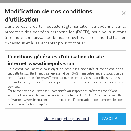
Modification de nos conditions
×
d'utilisation
Dans le cadre de la nouvelle réglementation européenne sur la
protection des données personnelles (RGPD), nous vous invitons
à prendre connaissance de nos nouvelles conditions d'utilisation
ci-dessous et à les accepter pour continuer.
Conditions générales d'utilisation du site
internet www.timepulse.run
Le présent document a pour objet de définir les modalités et conditions dans
laquelle la société Timepulse représenté par SAS Timepulse,met à disposition de
ses utilisateurs le site www.Timepulse.run, et les services disponibles sur le site
CONNEXION
et d’autre part, la manière par laquelle l’utilisateur accède au site et utilise ses
services.
Toute connexion au site est subordonnée au respect des présentes conditions.
Pour l’utilisateur, le simple accès au site de l’EDITEUR à l’adresse URL
suivante www.timepulse.run implique l’acceptation de l’ensemble des
conditions décrites ci-après.
Propriété intellectuelle
Mot de passe oublié ?
J'ACCEPTE
Me le rappeler plus tard
La structure générale du site www.timepulse.run, par quelque procédé que ce
soit, sans l'autorisation préalable et par écrit de Fourcherot Mickael et/ou de ses
partenaires est strictement interdite et serait susceptible de constituer une