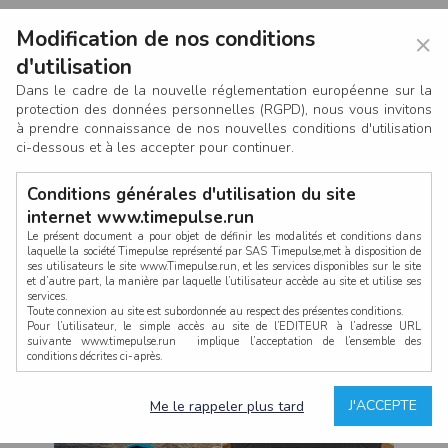
Modification de nos conditions
×
d'utilisation
Dans le cadre de la nouvelle réglementation européenne sur la
protection des données personnelles (RGPD), nous vous invitons
à prendre connaissance de nos nouvelles conditions d'utilisation
ci-dessous et à les accepter pour continuer.
Conditions générales d'utilisation du site
internet www.timepulse.run
Le présent document a pour objet de définir les modalités et conditions dans
laquelle la société Timepulse représenté par SAS Timepulse,met à disposition de
ses utilisateurs le site www.Timepulse.run, et les services disponibles sur le site
CONNEXION
et d’autre part, la manière par laquelle l’utilisateur accède au site et utilise ses
services.
Toute connexion au site est subordonnée au respect des présentes conditions.
Pour l’utilisateur, le simple accès au site de l’EDITEUR à l’adresse URL
suivante www.timepulse.run implique l’acceptation de l’ensemble des
conditions décrites ci-après.
Propriété intellectuelle
Mot de passe oublié ?
J'ACCEPTE
Me le rappeler plus tard
La structure générale du site www.timepulse.run, par quelque procédé que ce
soit, sans l'autorisation préalable et par écrit de Fourcherot Mickael et/ou de ses
partenaires est strictement interdite et serait susceptible de constituer une