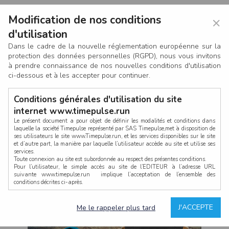
Modification de nos conditions
×
d'utilisation
Dans le cadre de la nouvelle réglementation européenne sur la
protection des données personnelles (RGPD), nous vous invitons
à prendre connaissance de nos nouvelles conditions d'utilisation
ci-dessous et à les accepter pour continuer.
Conditions générales d'utilisation du site
internet www.timepulse.run
Le présent document a pour objet de définir les modalités et conditions dans
laquelle la société Timepulse représenté par SAS Timepulse,met à disposition de
ses utilisateurs le site www.Timepulse.run, et les services disponibles sur le site
CONNEXION
et d’autre part, la manière par laquelle l’utilisateur accède au site et utilise ses
services.
Toute connexion au site est subordonnée au respect des présentes conditions.
Pour l’utilisateur, le simple accès au site de l’EDITEUR à l’adresse URL
suivante www.timepulse.run implique l’acceptation de l’ensemble des
conditions décrites ci-après.
Propriété intellectuelle
Mot de passe oublié ?
J'ACCEPTE
Me le rappeler plus tard
La structure générale du site www.timepulse.run, par quelque procédé que ce
soit, sans l'autorisation préalable et par écrit de Fourcherot Mickael et/ou de ses
partenaires est strictement interdite et serait susceptible de constituer une