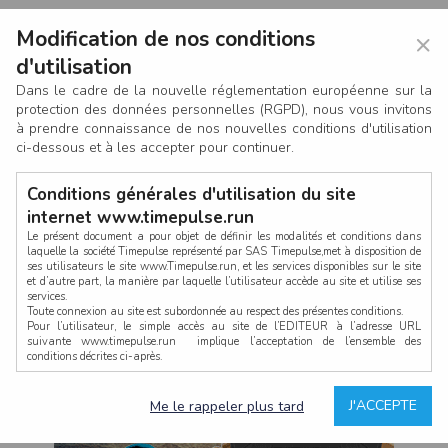
Modification de nos conditions
×
d'utilisation
Dans le cadre de la nouvelle réglementation européenne sur la
protection des données personnelles (RGPD), nous vous invitons
à prendre connaissance de nos nouvelles conditions d'utilisation
ci-dessous et à les accepter pour continuer.
Conditions générales d'utilisation du site
internet www.timepulse.run
Le présent document a pour objet de définir les modalités et conditions dans
laquelle la société Timepulse représenté par SAS Timepulse,met à disposition de
ses utilisateurs le site www.Timepulse.run, et les services disponibles sur le site
CONNEXION
et d’autre part, la manière par laquelle l’utilisateur accède au site et utilise ses
services.
Toute connexion au site est subordonnée au respect des présentes conditions.
Pour l’utilisateur, le simple accès au site de l’EDITEUR à l’adresse URL
suivante www.timepulse.run implique l’acceptation de l’ensemble des
conditions décrites ci-après.
Propriété intellectuelle
Mot de passe oublié ?
J'ACCEPTE
Me le rappeler plus tard
La structure générale du site www.timepulse.run, par quelque procédé que ce
soit, sans l'autorisation préalable et par écrit de Fourcherot Mickael et/ou de ses
partenaires est strictement interdite et serait susceptible de constituer une