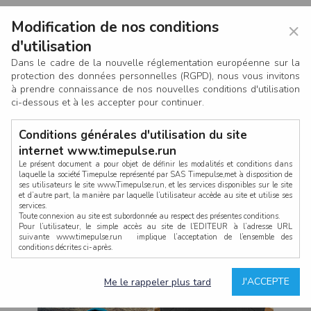
Modification de nos conditions
×
d'utilisation
Dans le cadre de la nouvelle réglementation européenne sur la
protection des données personnelles (RGPD), nous vous invitons
à prendre connaissance de nos nouvelles conditions d'utilisation
ci-dessous et à les accepter pour continuer.
Conditions générales d'utilisation du site
internet www.timepulse.run
Le présent document a pour objet de définir les modalités et conditions dans
laquelle la société Timepulse représenté par SAS Timepulse,met à disposition de
ses utilisateurs le site www.Timepulse.run, et les services disponibles sur le site
CONNEXION
et d’autre part, la manière par laquelle l’utilisateur accède au site et utilise ses
services.
Toute connexion au site est subordonnée au respect des présentes conditions.
Pour l’utilisateur, le simple accès au site de l’EDITEUR à l’adresse URL
suivante www.timepulse.run implique l’acceptation de l’ensemble des
conditions décrites ci-après.
Propriété intellectuelle
Mot de passe oublié ?
J'ACCEPTE
Me le rappeler plus tard
La structure générale du site www.timepulse.run, par quelque procédé que ce
soit, sans l'autorisation préalable et par écrit de Fourcherot Mickael et/ou de ses
partenaires est strictement interdite et serait susceptible de constituer une