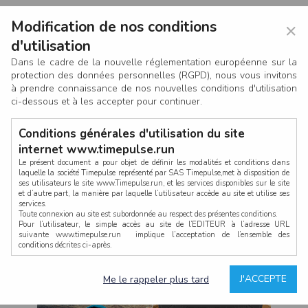
Modification de nos conditions
×
d'utilisation
Dans le cadre de la nouvelle réglementation européenne sur la
protection des données personnelles (RGPD), nous vous invitons
à prendre connaissance de nos nouvelles conditions d'utilisation
ci-dessous et à les accepter pour continuer.
Conditions générales d'utilisation du site
internet www.timepulse.run
Le présent document a pour objet de définir les modalités et conditions dans
laquelle la société Timepulse représenté par SAS Timepulse,met à disposition de
ses utilisateurs le site www.Timepulse.run, et les services disponibles sur le site
CONNEXION
et d’autre part, la manière par laquelle l’utilisateur accède au site et utilise ses
services.
Toute connexion au site est subordonnée au respect des présentes conditions.
Pour l’utilisateur, le simple accès au site de l’EDITEUR à l’adresse URL
suivante www.timepulse.run implique l’acceptation de l’ensemble des
conditions décrites ci-après.
Propriété intellectuelle
Mot de passe oublié ?
J'ACCEPTE
Me le rappeler plus tard
La structure générale du site www.timepulse.run, par quelque procédé que ce
soit, sans l'autorisation préalable et par écrit de Fourcherot Mickael et/ou de ses
partenaires est strictement interdite et serait susceptible de constituer une