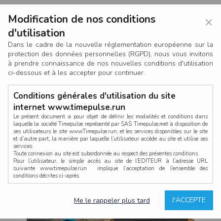
Modification de nos conditions
×
d'utilisation
Dans le cadre de la nouvelle réglementation européenne sur la
protection des données personnelles (RGPD), nous vous invitons
à prendre connaissance de nos nouvelles conditions d'utilisation
ci-dessous et à les accepter pour continuer.
Conditions générales d'utilisation du site
internet www.timepulse.run
Le présent document a pour objet de définir les modalités et conditions dans
laquelle la société Timepulse représenté par SAS Timepulse,met à disposition de
ses utilisateurs le site www.Timepulse.run, et les services disponibles sur le site
CONNEXION
et d’autre part, la manière par laquelle l’utilisateur accède au site et utilise ses
services.
Toute connexion au site est subordonnée au respect des présentes conditions.
Pour l’utilisateur, le simple accès au site de l’EDITEUR à l’adresse URL
suivante www.timepulse.run implique l’acceptation de l’ensemble des
conditions décrites ci-après.
Propriété intellectuelle
Mot de passe oublié ?
J'ACCEPTE
Me le rappeler plus tard
La structure générale du site www.timepulse.run, par quelque procédé que ce
soit, sans l'autorisation préalable et par écrit de Fourcherot Mickael et/ou de ses
partenaires est strictement interdite et serait susceptible de constituer une