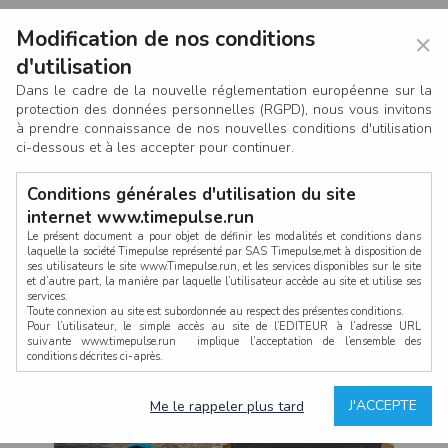
Modification de nos conditions
×
d'utilisation
Dans le cadre de la nouvelle réglementation européenne sur la
protection des données personnelles (RGPD), nous vous invitons
à prendre connaissance de nos nouvelles conditions d'utilisation
ci-dessous et à les accepter pour continuer.
Conditions générales d'utilisation du site
internet www.timepulse.run
Le présent document a pour objet de définir les modalités et conditions dans
laquelle la société Timepulse représenté par SAS Timepulse,met à disposition de
ses utilisateurs le site www.Timepulse.run, et les services disponibles sur le site
CONNEXION
et d’autre part, la manière par laquelle l’utilisateur accède au site et utilise ses
services.
Toute connexion au site est subordonnée au respect des présentes conditions.
Pour l’utilisateur, le simple accès au site de l’EDITEUR à l’adresse URL
suivante www.timepulse.run implique l’acceptation de l’ensemble des
conditions décrites ci-après.
Propriété intellectuelle
Mot de passe oublié ?
J'ACCEPTE
Me le rappeler plus tard
La structure générale du site www.timepulse.run, par quelque procédé que ce
soit, sans l'autorisation préalable et par écrit de Fourcherot Mickael et/ou de ses
partenaires est strictement interdite et serait susceptible de constituer une