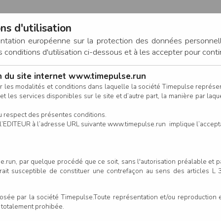
ns d'utilisation
entation européenne sur la protection des données personnel
onditions d'utilisation ci-dessous et à les accepter pour conti
on du site internet www.timepulse.run
CONNEXION
r les modalités et conditions dans laquelle la société Timepulse représ
t les services disponibles sur le site et d’autre part, la manière par laquel
CALENDRIER
RÉSULTATS
INSCRIPTION EN LIGNE
CO
u respect des présentes conditions.
 de l’EDITEUR à l’adresse URL suivante www.timepulse.run implique l’accep
.run, par quelque procédé que ce soit, sans l'autorisation préalable et 
serait susceptible de constituer une contrefaçon au sens des articles L
e par la société Timepulse.Toute représentation et/ou reproduction et/
t totalement prohibée.