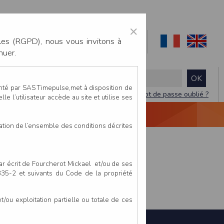
×
les (RGPD), nous vous invitons à
nuer.
enté par SAS Timepulse,met à disposition de
Mot de passe oublié ?
le l’utilisateur accède au site et utilise ses
NTACTEZ-NOUS
DEVIS
VIDÉO LIVE
tation de l’ensemble des conditions décrites
par écrit de Fourcherot Mickael et/ou de ses
 335-2 et suivants du Code de la propriété
ou exploitation partielle ou totale de ces