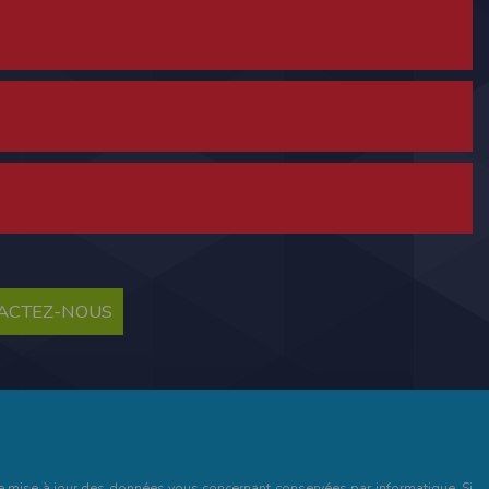
ne tablette ou un smartphone.
vous disposez d'un compte membre, retenir
TACTEZ-NOUS
pulse.run
te à été déclaré à la Commission Nationale de
 des fonctionnalités du site. Les données
 pages web, et d'effectuer une localisation
es que vous nous transmettez volontairement
et de mise à jour des données vous concernant conservées par informatique. Si