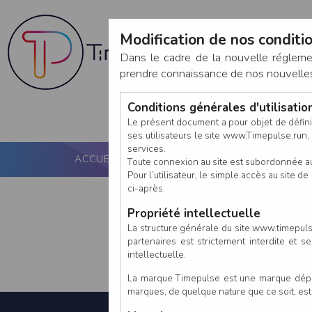
Modification de nos conditio
Dans le cadre de la nouvelle réglem
prendre connaissance de nos nouvelles c
Conditions générales d'utilisati
Le présent document a pour objet de défini
ses utilisateurs le site www.Timepulse.run, e
services.
ACCUEIL
PUCE ACTIVE
NOS SERVICES
Toute connexion au site est subordonnée a
Pour l’utilisateur, le simple accès au site
ci-après.
Propriété intellectuelle
La structure générale du site www.timepulse
partenaires est strictement interdite et 
intellectuelle.
La marque Timepulse est une marque déposé
marques, de quelque nature que ce soit, es