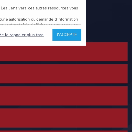
. Les liens vers ces autres ressources vous
ucune autorisation ou demande d’information
convient toutefois d’afficher ce site dans une
u’il estime non conforme à l’objet du site
J'ACCEPTE
Me le rappeler plus tard
es comme étant fiables.
rs typographiques.
n sur ce site.
ent avoir fait l’objet de mises à jour. En
teur en prend connaissance.
de l’utilisateur, qui assume la totalité des
ernier.
e l’interprétation ou de l’utilisation des
 événement hors du contrôle de l’EDITEUR, et
des services.
sions et des performances en terme de temps