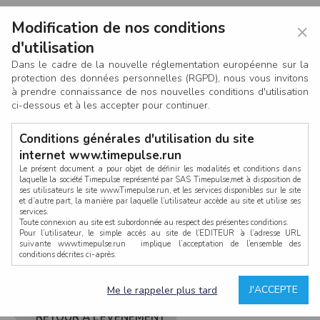
Modification de nos conditions
×
d'utilisation
Dans le cadre de la nouvelle réglementation européenne sur la
protection des données personnelles (RGPD), nous vous invitons
à prendre connaissance de nos nouvelles conditions d'utilisation
ci-dessous et à les accepter pour continuer.
Conditions générales d'utilisation du site
internet www.timepulse.run
Le présent document a pour objet de définir les modalités et conditions dans
laquelle la société Timepulse représenté par SAS Timepulse,met à disposition de
ses utilisateurs le site www.Timepulse.run, et les services disponibles sur le site
CONNEXION
et d’autre part, la manière par laquelle l’utilisateur accède au site et utilise ses
services.
Toute connexion au site est subordonnée au respect des présentes conditions.
Pour l’utilisateur, le simple accès au site de l’EDITEUR à l’adresse URL
suivante www.timepulse.run implique l’acceptation de l’ensemble des
conditions décrites ci-après.
Propriété intellectuelle
Mot de passe oublié ?
J'ACCEPTE
Me le rappeler plus tard
La structure générale du site www.timepulse.run, par quelque procédé que ce
soit, sans l'autorisation préalable et par écrit de Fourcherot Mickael et/ou de ses
partenaires est strictement interdite et serait susceptible de constituer une
RETOUR À L’ÉVÈNEMENT