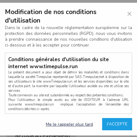
Modification de nos conditions
×
d'utilisation
Dans le cadre de la nouvelle réglementation européenne sur la
protection des données personnelles (RGPD), nous vous invitons
à prendre connaissance de nos nouvelles conditions d'utilisation
ci-dessous et à les accepter pour continuer.
Conditions générales d'utilisation du site
internet www.timepulse.run
Le présent document a pour objet de définir les modalités et conditions dans
laquelle la société Timepulse représenté par SAS Timepulse,met à disposition de
ses utilisateurs le site www.Timepulse.run, et les services disponibles sur le site
CONNEXION
et d’autre part, la manière par laquelle l’utilisateur accède au site et utilise ses
services.
Toute connexion au site est subordonnée au respect des présentes conditions.
Pour l’utilisateur, le simple accès au site de l’EDITEUR à l’adresse URL
suivante www.timepulse.run implique l’acceptation de l’ensemble des
conditions décrites ci-après.
Propriété intellectuelle
Mot de passe oublié ?
J'ACCEPTE
Me le rappeler plus tard
La structure générale du site www.timepulse.run, par quelque procédé que ce
soit, sans l'autorisation préalable et par écrit de Fourcherot Mickael et/ou de ses
partenaires est strictement interdite et serait susceptible de constituer une
RETOUR À L’ÉVÈNEMENT