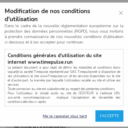
Modification de nos conditions
×
d'utilisation
Dans le cadre de la nouvelle réglementation européenne sur la
protection des données personnelles (RGPD), nous vous invitons
à prendre connaissance de nos nouvelles conditions d'utilisation
ci-dessous et à les accepter pour continuer.
Conditions générales d'utilisation du site
internet www.timepulse.run
Le présent document a pour objet de définir les modalités et conditions dans
laquelle la société Timepulse représenté par SAS Timepulse,met à disposition de
ses utilisateurs le site www.Timepulse.run, et les services disponibles sur le site
CONNEXION
et d’autre part, la manière par laquelle l’utilisateur accède au site et utilise ses
services.
Toute connexion au site est subordonnée au respect des présentes conditions.
Pour l’utilisateur, le simple accès au site de l’EDITEUR à l’adresse URL
suivante www.timepulse.run implique l’acceptation de l’ensemble des
conditions décrites ci-après.
Propriété intellectuelle
Mot de passe oublié ?
J'ACCEPTE
Me le rappeler plus tard
La structure générale du site www.timepulse.run, par quelque procédé que ce
soit, sans l'autorisation préalable et par écrit de Fourcherot Mickael et/ou de ses
partenaires est strictement interdite et serait susceptible de constituer une
RETOUR À L’ÉVÈNEMENT