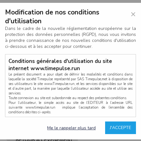
Modification de nos conditions
×
d'utilisation
Dans le cadre de la nouvelle réglementation européenne sur la
protection des données personnelles (RGPD), nous vous invitons
à prendre connaissance de nos nouvelles conditions d'utilisation
ci-dessous et à les accepter pour continuer.
Conditions générales d'utilisation du site
internet www.timepulse.run
Le présent document a pour objet de définir les modalités et conditions dans
laquelle la société Timepulse représenté par SAS Timepulse,met à disposition de
ses utilisateurs le site www.Timepulse.run, et les services disponibles sur le site
CONNEXION
et d’autre part, la manière par laquelle l’utilisateur accède au site et utilise ses
services.
Toute connexion au site est subordonnée au respect des présentes conditions.
Pour l’utilisateur, le simple accès au site de l’EDITEUR à l’adresse URL
suivante www.timepulse.run implique l’acceptation de l’ensemble des
conditions décrites ci-après.
Propriété intellectuelle
Mot de passe oublié ?
J'ACCEPTE
Me le rappeler plus tard
La structure générale du site www.timepulse.run, par quelque procédé que ce
soit, sans l'autorisation préalable et par écrit de Fourcherot Mickael et/ou de ses
partenaires est strictement interdite et serait susceptible de constituer une
RETOUR À L’ÉVÈNEMENT