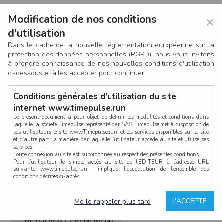
Modification de nos conditions
×
d'utilisation
Dans le cadre de la nouvelle réglementation européenne sur la
protection des données personnelles (RGPD), nous vous invitons
à prendre connaissance de nos nouvelles conditions d'utilisation
ci-dessous et à les accepter pour continuer.
Conditions générales d'utilisation du site
internet www.timepulse.run
Le présent document a pour objet de définir les modalités et conditions dans
laquelle la société Timepulse représenté par SAS Timepulse,met à disposition de
ses utilisateurs le site www.Timepulse.run, et les services disponibles sur le site
CONNEXION
et d’autre part, la manière par laquelle l’utilisateur accède au site et utilise ses
services.
Toute connexion au site est subordonnée au respect des présentes conditions.
Pour l’utilisateur, le simple accès au site de l’EDITEUR à l’adresse URL
suivante www.timepulse.run implique l’acceptation de l’ensemble des
conditions décrites ci-après.
Propriété intellectuelle
Mot de passe oublié ?
J'ACCEPTE
Me le rappeler plus tard
La structure générale du site www.timepulse.run, par quelque procédé que ce
soit, sans l'autorisation préalable et par écrit de Fourcherot Mickael et/ou de ses
partenaires est strictement interdite et serait susceptible de constituer une
RETOUR À L’ÉVÈNEMENT