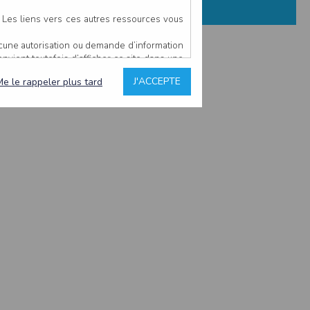
. Les liens vers ces autres ressources vous
ucune autorisation ou demande d’information
convient toutefois d’afficher ce site dans une
u’il estime non conforme à l’objet du site
J'ACCEPTE
Me le rappeler plus tard
es comme étant fiables.
rs typographiques.
n sur ce site.
ent avoir fait l’objet de mises à jour. En
teur en prend connaissance.
de l’utilisateur, qui assume la totalité des
ernier.
e l’interprétation ou de l’utilisation des
 événement hors du contrôle de l’EDITEUR, et
des services.
sions et des performances en terme de temps