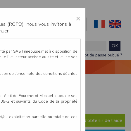
×
les (RGPD), nous vous invitons à
nuer.
enté par SAS Timepulse,met à disposition de
Mot de passe oublié ?
le l’utilisateur accède au site et utilise ses
NTACTEZ-NOUS
DEVIS
VIDÉO LIVE
tation de l’ensemble des conditions décrites
par écrit de Fourcherot Mickael et/ou de ses
- 14 juillet 2026
 335-2 et suivants du Code de la propriété
ou exploitation partielle ou totale de ces
e question ? Consultez notre FAQ afin d'obtenir de l'aide