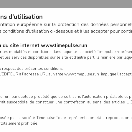
ns d'utilisation
entation européenne sur la protection des données personnel
onditions d'utilisation ci-dessous et à les accepter pour conti
on du site internet www.timepulse.run
CONNEXION
r les modalités et conditions dans laquelle la société Timepulse représ
t les services disponibles sur le site et d’autre part, la manière par laquel
CALENDRIER
RÉSULTATS
INSCRIPTION EN LIGNE
CO
u respect des présentes conditions.
 de l’EDITEUR à l’adresse URL suivante www.timepulse.run implique l’accep
.run, par quelque procédé que ce soit, sans l'autorisation préalable et 
 La Populaire 2026 - Mayenne 
serait susceptible de constituer une contrefaçon au sens des articles L
e par la société Timepulse.Toute représentation et/ou reproduction et/
Un
t totalement prohibée.