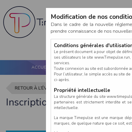
Modification de nos conditio
Dans le cadre de la nouvelle réglem
prendre connaissance de nos nouvelles c
Conditions générales d'utilisati
Le présent document a pour objet de défini
ses utilisateurs le site www.Timepulse.run, e
services.
ACCUEIL
PUCE ACTIVE
NOS SERVICES
Toute connexion au site est subordonnée a
Pour l’utilisateur, le simple accès au site
ci-après.
RETOUR À L’ÉVÈNEMENT
Propriété intellectuelle
La structure générale du site www.timepulse
Inscription à /!\ ANNULEE -
partenaires est strictement interdite et 
intellectuelle.
La marque Timepulse est une marque déposé
marques, de quelque nature que ce soit, es