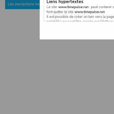
Liens hypertextes
Les inscriptions ne sont pas encore ouvertes (ou fermées) p
Le site
www.timepulse.run
peut contenir d
font quitter le site
www.timepulse.run
Il est possible de créer un lien vers la p
préalable ne peut être exigée par l’éditeur à
nouvelle fenêtre du navigateur. Cependant
www.timepulse.run
Responsabilité de l’éditeur
Les informations et/ou documents figurant s
Toutefois, ces informations et/ou document
L’EDITEUR se réserve le droit de les corrig
Il est fortement recommandé de vérifier l’ex
Les informations et/ou documents disponib
particulier, ils peuvent avoir fait l’objet d
L’utilisation des informations et/ou docume
conséquences pouvant en découler, sans que
L’EDITEUR ne pourra en aucun cas être ten
informations et/ou documents disponibles su
Accès au site
L’éditeur s’efforce de permettre l’accès au
sous réserve des éventuelles pannes et int
Par conséquent, l’EDITEUR ne peut garantir