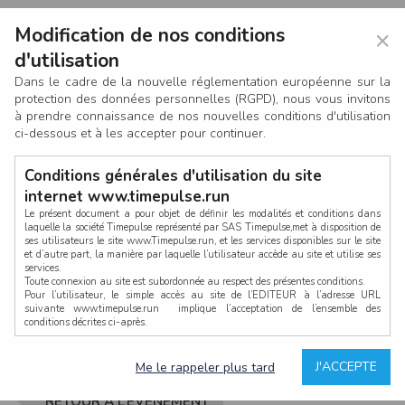
Modification de nos conditions
×
d'utilisation
Dans le cadre de la nouvelle réglementation européenne sur la
protection des données personnelles (RGPD), nous vous invitons
à prendre connaissance de nos nouvelles conditions d'utilisation
ci-dessous et à les accepter pour continuer.
Conditions générales d'utilisation du site
internet www.timepulse.run
Le présent document a pour objet de définir les modalités et conditions dans
laquelle la société Timepulse représenté par SAS Timepulse,met à disposition de
ses utilisateurs le site www.Timepulse.run, et les services disponibles sur le site
CONNEXION
et d’autre part, la manière par laquelle l’utilisateur accède au site et utilise ses
services.
Toute connexion au site est subordonnée au respect des présentes conditions.
Pour l’utilisateur, le simple accès au site de l’EDITEUR à l’adresse URL
suivante www.timepulse.run implique l’acceptation de l’ensemble des
conditions décrites ci-après.
Propriété intellectuelle
Mot de passe oublié ?
J'ACCEPTE
Me le rappeler plus tard
La structure générale du site www.timepulse.run, par quelque procédé que ce
soit, sans l'autorisation préalable et par écrit de Fourcherot Mickael et/ou de ses
partenaires est strictement interdite et serait susceptible de constituer une
RETOUR À L’ÉVÈNEMENT