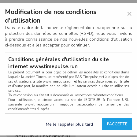
Modification de nos conditions
×
d'utilisation
Dans le cadre de la nouvelle réglementation européenne sur la
protection des données personnelles (RGPD), nous vous invitons
à prendre connaissance de nos nouvelles conditions d'utilisation
ci-dessous et à les accepter pour continuer.
Conditions générales d'utilisation du site
internet www.timepulse.run
Le présent document a pour objet de définir les modalités et conditions dans
laquelle la société Timepulse représenté par SAS Timepulse,met à disposition de
ses utilisateurs le site www.Timepulse.run, et les services disponibles sur le site
CONNEXION
et d’autre part, la manière par laquelle l’utilisateur accède au site et utilise ses
services.
Toute connexion au site est subordonnée au respect des présentes conditions.
Pour l’utilisateur, le simple accès au site de l’EDITEUR à l’adresse URL
suivante www.timepulse.run implique l’acceptation de l’ensemble des
conditions décrites ci-après.
Propriété intellectuelle
Mot de passe oublié ?
J'ACCEPTE
Me le rappeler plus tard
La structure générale du site www.timepulse.run, par quelque procédé que ce
soit, sans l'autorisation préalable et par écrit de Fourcherot Mickael et/ou de ses
partenaires est strictement interdite et serait susceptible de constituer une
RETOUR À L’ÉVÈNEMENT