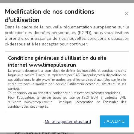
Modification de nos conditions
×
d'utilisation
Dans le cadre de la nouvelle réglementation européenne sur la
protection des données personnelles (RGPD), nous vous invitons
à prendre connaissance de nos nouvelles conditions d'utilisation
ci-dessous et à les accepter pour continuer.
Conditions générales d'utilisation du site
internet www.timepulse.run
Le présent document a pour objet de définir les modalités et conditions dans
laquelle la société Timepulse représenté par SAS Timepulse,met à disposition de
ses utilisateurs le site www.Timepulse.run, et les services disponibles sur le site
CONNEXION
et d’autre part, la manière par laquelle l’utilisateur accède au site et utilise ses
services.
Toute connexion au site est subordonnée au respect des présentes conditions.
Pour l’utilisateur, le simple accès au site de l’EDITEUR à l’adresse URL
suivante www.timepulse.run implique l’acceptation de l’ensemble des
conditions décrites ci-après.
Propriété intellectuelle
Mot de passe oublié ?
J'ACCEPTE
Me le rappeler plus tard
La structure générale du site www.timepulse.run, par quelque procédé que ce
soit, sans l'autorisation préalable et par écrit de Fourcherot Mickael et/ou de ses
partenaires est strictement interdite et serait susceptible de constituer une
RETOUR À L’ÉVÈNEMENT