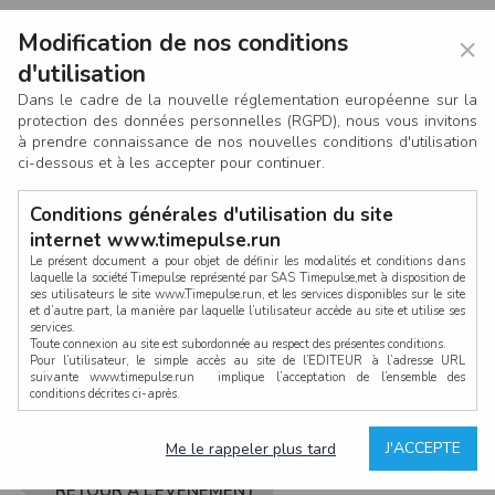
Modification de nos conditions
×
d'utilisation
Dans le cadre de la nouvelle réglementation européenne sur la
protection des données personnelles (RGPD), nous vous invitons
à prendre connaissance de nos nouvelles conditions d'utilisation
ci-dessous et à les accepter pour continuer.
Conditions générales d'utilisation du site
internet www.timepulse.run
Le présent document a pour objet de définir les modalités et conditions dans
laquelle la société Timepulse représenté par SAS Timepulse,met à disposition de
ses utilisateurs le site www.Timepulse.run, et les services disponibles sur le site
CONNEXION
et d’autre part, la manière par laquelle l’utilisateur accède au site et utilise ses
services.
Toute connexion au site est subordonnée au respect des présentes conditions.
Pour l’utilisateur, le simple accès au site de l’EDITEUR à l’adresse URL
suivante www.timepulse.run implique l’acceptation de l’ensemble des
conditions décrites ci-après.
Propriété intellectuelle
Mot de passe oublié ?
J'ACCEPTE
Me le rappeler plus tard
La structure générale du site www.timepulse.run, par quelque procédé que ce
soit, sans l'autorisation préalable et par écrit de Fourcherot Mickael et/ou de ses
partenaires est strictement interdite et serait susceptible de constituer une
RETOUR À L’ÉVÈNEMENT