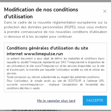
Modification de nos conditions
×
d'utilisation
Dans le cadre de la nouvelle réglementation européenne sur la
protection des données personnelles (RGPD), nous vous invitons
à prendre connaissance de nos nouvelles conditions d'utilisation
ci-dessous et à les accepter pour continuer.
Conditions générales d'utilisation du site
internet www.timepulse.run
Le présent document a pour objet de définir les modalités et conditions dans
laquelle la société Timepulse représenté par SAS Timepulse,met à disposition de
ses utilisateurs le site www.Timepulse.run, et les services disponibles sur le site
CONNEXION
et d’autre part, la manière par laquelle l’utilisateur accède au site et utilise ses
services.
Toute connexion au site est subordonnée au respect des présentes conditions.
Pour l’utilisateur, le simple accès au site de l’EDITEUR à l’adresse URL
suivante www.timepulse.run implique l’acceptation de l’ensemble des
conditions décrites ci-après.
Propriété intellectuelle
Mot de passe oublié ?
J'ACCEPTE
Me le rappeler plus tard
La structure générale du site www.timepulse.run, par quelque procédé que ce
soit, sans l'autorisation préalable et par écrit de Fourcherot Mickael et/ou de ses
partenaires est strictement interdite et serait susceptible de constituer une
RETOUR À L’ÉVÈNEMENT