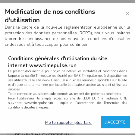
Modification de nos conditions
×
d'utilisation
Dans le cadre de la nouvelle réglementation européenne sur la
protection des données personnelles (RGPD), nous vous invitons
à prendre connaissance de nos nouvelles conditions d'utilisation
ci-dessous et à les accepter pour continuer.
Conditions générales d'utilisation du site
internet www.timepulse.run
Le présent document a pour objet de définir les modalités et conditions dans
laquelle la société Timepulse représenté par SAS Timepulse,met à disposition de
ses utilisateurs le site www.Timepulse.run, et les services disponibles sur le site
CONNEXION
et d’autre part, la manière par laquelle l’utilisateur accède au site et utilise ses
services.
Toute connexion au site est subordonnée au respect des présentes conditions.
Pour l’utilisateur, le simple accès au site de l’EDITEUR à l’adresse URL
suivante www.timepulse.run implique l’acceptation de l’ensemble des
conditions décrites ci-après.
Propriété intellectuelle
Mot de passe oublié ?
J'ACCEPTE
Me le rappeler plus tard
La structure générale du site www.timepulse.run, par quelque procédé que ce
soit, sans l'autorisation préalable et par écrit de Fourcherot Mickael et/ou de ses
partenaires est strictement interdite et serait susceptible de constituer une
RETOUR À L’ÉVÈNEMENT