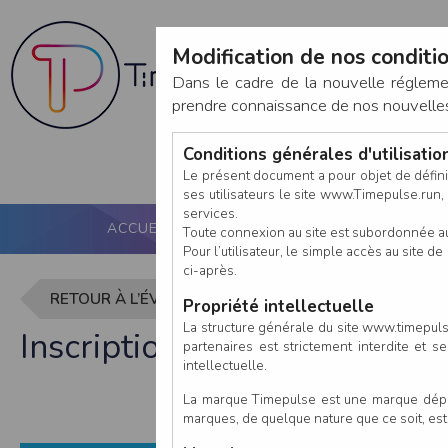
Modification de nos conditio
Dans le cadre de la nouvelle réglem
prendre connaissance de nos nouvelles c
Conditions générales d'utilisati
Le présent document a pour objet de défini
ses utilisateurs le site www.Timepulse.run, e
services.
ACCUEIL
PUCE ACTIVE
NOS SERVICES
Toute connexion au site est subordonnée a
Pour l’utilisateur, le simple accès au site
ci-après.
RETOUR À L’ÉVÈNEMENT
Propriété intellectuelle
La structure générale du site www.timepulse
Inscription à BUXIA TRAIL 
partenaires est strictement interdite et 
intellectuelle.
La marque Timepulse est une marque déposé
marques, de quelque nature que ce soit, es