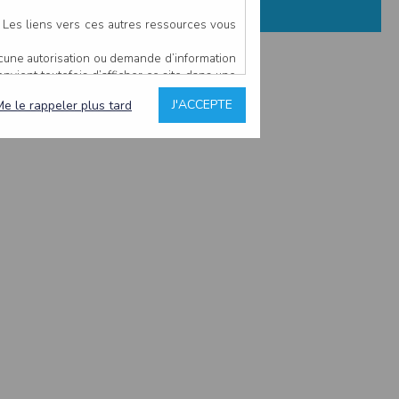
. Les liens vers ces autres ressources vous
ucune autorisation ou demande d’information
convient toutefois d’afficher ce site dans une
u’il estime non conforme à l’objet du site
J'ACCEPTE
Me le rappeler plus tard
es comme étant fiables.
rs typographiques.
n sur ce site.
ent avoir fait l’objet de mises à jour. En
teur en prend connaissance.
de l’utilisateur, qui assume la totalité des
ernier.
e l’interprétation ou de l’utilisation des
 événement hors du contrôle de l’EDITEUR, et
des services.
sions et des performances en terme de temps