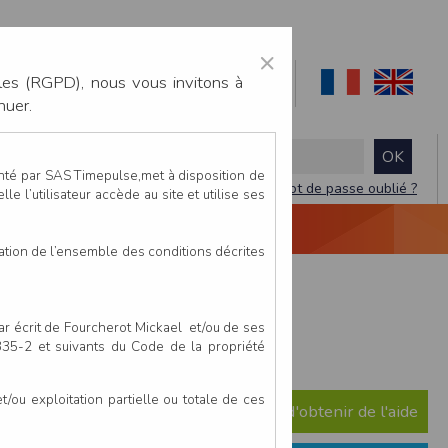
×
les (RGPD), nous vous invitons à
nuer.
enté par SAS Timepulse,met à disposition de
Mot de passe oublié ?
le l’utilisateur accède au site et utilise ses
NTACTEZ-NOUS
DEVIS
VIDÉO LIVE
tation de l’ensemble des conditions décrites
par écrit de Fourcherot Mickael et/ou de ses
igu - 1 mars 2026
 335-2 et suivants du Code de la propriété
ou exploitation partielle ou totale de ces
e question ? Consultez notre FAQ afin d'obtenir de l'aide