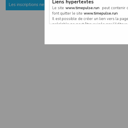
Liens hypertextes
Les inscriptions ne sont pas encore ouvertes (ou fermées) p
Le site
www.timepulse.run
peut contenir d
font quitter le site
www.timepulse.run
Il est possible de créer un lien vers la p
préalable ne peut être exigée par l’éditeur à
nouvelle fenêtre du navigateur. Cependant
www.timepulse.run
Responsabilité de l’éditeur
Les informations et/ou documents figurant s
Toutefois, ces informations et/ou document
L’EDITEUR se réserve le droit de les corrig
Il est fortement recommandé de vérifier l’ex
Les informations et/ou documents disponib
particulier, ils peuvent avoir fait l’objet d
L’utilisation des informations et/ou docume
conséquences pouvant en découler, sans que
L’EDITEUR ne pourra en aucun cas être ten
informations et/ou documents disponibles su
Accès au site
L’éditeur s’efforce de permettre l’accès au
sous réserve des éventuelles pannes et int
Par conséquent, l’EDITEUR ne peut garantir