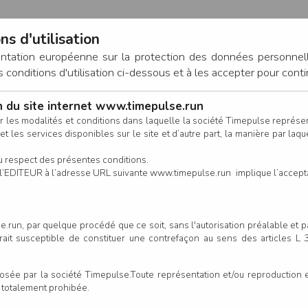
ns d'utilisation
entation européenne sur la protection des données personnel
onditions d'utilisation ci-dessous et à les accepter pour conti
on du site internet www.timepulse.run
CONNEXION
r les modalités et conditions dans laquelle la société Timepulse représ
t les services disponibles sur le site et d’autre part, la manière par laquel
CALENDRIER
RÉSULTATS
INSCRIPTION EN LIGNE
CO
u respect des présentes conditions.
 de l’EDITEUR à l’adresse URL suivante www.timepulse.run implique l’accep
.run, par quelque procédé que ce soit, sans l'autorisation préalable et 
2026 - La Boissière-de-Monta
serait susceptible de constituer une contrefaçon au sens des articles L
e par la société Timepulse.Toute représentation et/ou reproduction et/
Un
t totalement prohibée.