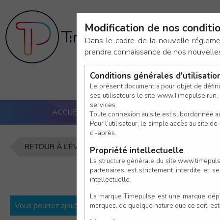
Modification de nos conditio
Av
Dans le cadre de la nouvelle réglem
prendre connaissance de nos nouvelles c
Conditions générales d'utilisati
Le présent document a pour objet de défini
ses utilisateurs le site www.Timepulse.run, e
services.
ACCUEIL
PUCE ACTIVE
NOS SERVICES
Toute connexion au site est subordonnée a
Pour l’utilisateur, le simple accès au site
ci-après.
Inscription
RETOUR À L’ÉVÈNEMENT
Propriété intellectuelle
La structure générale du site www.timepulse
partenaires est strictement interdite et 
intellectuelle.
La marque Timepulse est une marque déposé
Vous pourrez ajouter d’autres participants une fois la premièr
marques, de quelque nature que ce soit, es