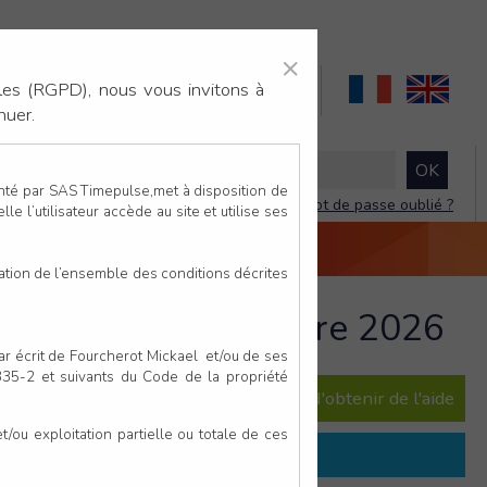
×
×
les (RGPD), nous vous invitons à
nuer.
enté par SAS Timepulse,met à disposition de
Mot de passe oublié ?
le l’utilisateur accède au site et utilise ses
NTACTEZ-NOUS
DEVIS
VIDÉO LIVE
tation de l’ensemble des conditions décrites
rgentan - 4 septembre 2026
par écrit de Fourcherot Mickael et/ou de ses
 335-2 et suivants du Code de la propriété
e question ? Consultez notre FAQ afin d'obtenir de l'aide
ou exploitation partielle ou totale de ces