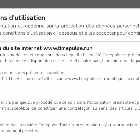
ns d'utilisation
ez-vous déjà un compte ?
entation européenne sur la protection des données personnel
Si vous avez déjà un compte TimePulse (ou anciennement Bibchip),
onditions d'utilisation ci-dessous et à les accepter pour conti
connectez-vous ci-dessous.
on du site internet www.timepulse.run
CONNEXION
r les modalités et conditions dans laquelle la société Timepulse représ
t les services disponibles sur le site et d’autre part, la manière par laquel
CALENDRIER
RÉSULTATS
INSCRIPTION EN LIGNE
CO
u respect des présentes conditions.
 de l’EDITEUR à l’adresse URL suivante www.timepulse.run implique l’accep
Mot de passe oublié ?
 à 10km d'Argentan 2026 - A
.run, par quelque procédé que ce soit, sans l'autorisation préalable et 
serait susceptible de constituer une contrefaçon au sens des articles L
ou bien
Un
e par la société Timepulse.Toute représentation et/ou reproduction et/
CONTINUER EN TANT QU’INVITÉ
e inscription enregistrée
t totalement prohibée.