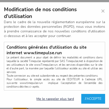
Modification de nos conditions
×
d'utilisation
Dans le cadre de la nouvelle réglementation européenne sur la
protection des données personnelles (RGPD), nous vous invitons
à prendre connaissance de nos nouvelles conditions d'utilisation
ci-dessous et à les accepter pour continuer.
Conditions générales d'utilisation du site
internet www.timepulse.run
Le présent document a pour objet de définir les modalités et conditions dans
laquelle la société Timepulse représenté par SAS Timepulse,met à disposition de
ses utilisateurs le site www.Timepulse.run, et les services disponibles sur le site
CONNEXION
et d’autre part, la manière par laquelle l’utilisateur accède au site et utilise ses
services.
Toute connexion au site est subordonnée au respect des présentes conditions.
Pour l’utilisateur, le simple accès au site de l’EDITEUR à l’adresse URL
suivante www.timepulse.run implique l’acceptation de l’ensemble des
conditions décrites ci-après.
Propriété intellectuelle
Mot de passe oublié ?
J'ACCEPTE
Me le rappeler plus tard
La structure générale du site www.timepulse.run, par quelque procédé que ce
soit, sans l'autorisation préalable et par écrit de Fourcherot Mickael et/ou de ses
partenaires est strictement interdite et serait susceptible de constituer une