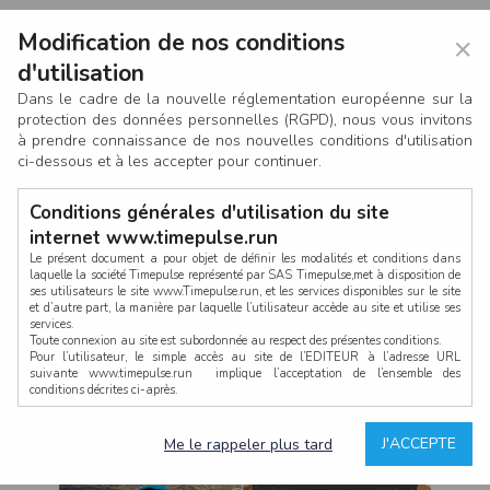
Modification de nos conditions
×
d'utilisation
Dans le cadre de la nouvelle réglementation européenne sur la
protection des données personnelles (RGPD), nous vous invitons
à prendre connaissance de nos nouvelles conditions d'utilisation
ci-dessous et à les accepter pour continuer.
Conditions générales d'utilisation du site
internet www.timepulse.run
Le présent document a pour objet de définir les modalités et conditions dans
laquelle la société Timepulse représenté par SAS Timepulse,met à disposition de
ses utilisateurs le site www.Timepulse.run, et les services disponibles sur le site
CONNEXION
et d’autre part, la manière par laquelle l’utilisateur accède au site et utilise ses
services.
Toute connexion au site est subordonnée au respect des présentes conditions.
Pour l’utilisateur, le simple accès au site de l’EDITEUR à l’adresse URL
suivante www.timepulse.run implique l’acceptation de l’ensemble des
conditions décrites ci-après.
Propriété intellectuelle
Mot de passe oublié ?
J'ACCEPTE
Me le rappeler plus tard
La structure générale du site www.timepulse.run, par quelque procédé que ce
soit, sans l'autorisation préalable et par écrit de Fourcherot Mickael et/ou de ses
partenaires est strictement interdite et serait susceptible de constituer une