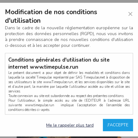
Modification de nos conditions
×
d'utilisation
Dans le cadre de la nouvelle réglementation européenne sur la
protection des données personnelles (RGPD), nous vous invitons
à prendre connaissance de nos nouvelles conditions d'utilisation
ci-dessous et à les accepter pour continuer.
Conditions générales d'utilisation du site
internet www.timepulse.run
Le présent document a pour objet de définir les modalités et conditions dans
laquelle la société Timepulse représenté par SAS Timepulse,met à disposition de
ses utilisateurs le site www.Timepulse.run, et les services disponibles sur le site
CONNEXION
et d’autre part, la manière par laquelle l’utilisateur accède au site et utilise ses
services.
Toute connexion au site est subordonnée au respect des présentes conditions.
Pour l’utilisateur, le simple accès au site de l’EDITEUR à l’adresse URL
suivante www.timepulse.run implique l’acceptation de l’ensemble des
conditions décrites ci-après.
Propriété intellectuelle
Mot de passe oublié ?
J'ACCEPTE
Me le rappeler plus tard
La structure générale du site www.timepulse.run, par quelque procédé que ce
soit, sans l'autorisation préalable et par écrit de Fourcherot Mickael et/ou de ses
partenaires est strictement interdite et serait susceptible de constituer une