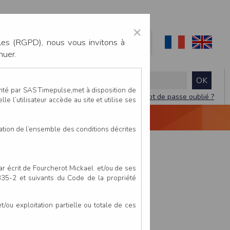
×
les (RGPD), nous vous invitons à
nuer.
enté par SAS Timepulse,met à disposition de
Mot de passe oublié ?
le l’utilisateur accède au site et utilise ses
NTACTEZ-NOUS
DEVIS
VIDÉO LIVE
tation de l’ensemble des conditions décrites
par écrit de Fourcherot Mickael et/ou de ses
 335-2 et suivants du Code de la propriété
ou exploitation partielle ou totale de ces