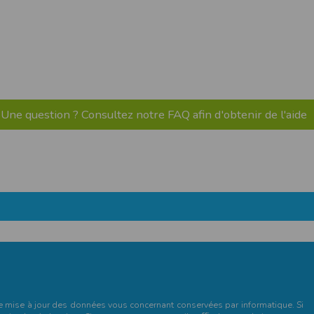
pr.xml
 avant qu’elles ne transitent sur le réseau.
n utilisant les dernières technologies de
i n’est pas accessible depuis l’extérieur.
Une question ? Consultez notre FAQ afin d'obtenir de l'aide
ience sur notre site peut en être affectée
ossibilité d'accéder à certaines pages ou
te de la finalité des cookies.
et de mise à jour des données vous concernant conservées par informatique. Si