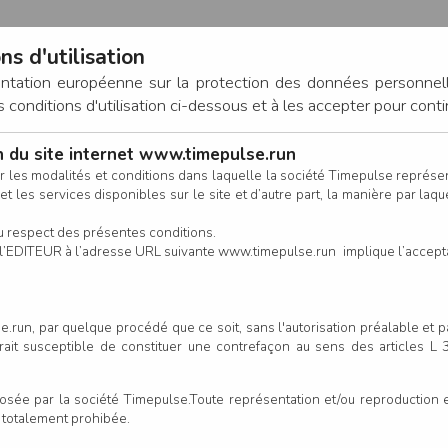
ns d'utilisation
entation européenne sur la protection des données personnel
onditions d'utilisation ci-dessous et à les accepter pour conti
on du site internet www.timepulse.run
CONNEXION
r les modalités et conditions dans laquelle la société Timepulse représ
t les services disponibles sur le site et d’autre part, la manière par laquel
CALENDRIER
RÉSULTATS
INSCRIPTION EN LIGNE
CO
u respect des présentes conditions.
 de l’EDITEUR à l’adresse URL suivante www.timepulse.run implique l’accep
.run, par quelque procédé que ce soit, sans l'autorisation préalable et 
serait susceptible de constituer une contrefaçon au sens des articles L
e par la société Timepulse.Toute représentation et/ou reproduction et/
t totalement prohibée.