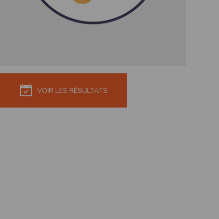
de réponse ou de qualité. Il n’est prévu auc
La responsabilité de l’éditeur ne saurait êtr
Par ailleurs, l’EDITEUR peut être amené à in
reconnaît et accepte que l’EDITEUR ne soit 
Modification des conditions d’util
L’EDITEUR se réserve la possibilité de modi
et/ou de son exploitation.
VOIR LES RÉSULTATS
Règles d'usage d'Internet
L’utilisateur déclare accepter les caractéris
L’EDITEUR n’assume aucune responsabilité su
caractéristiques des données qui pourraient 
L’utilisateur reconnaît que les données ci
information jugée par l’utilisateur de nature 
L’utilisateur reconnaît que les données cir
L’utilisateur est seul responsable de l’usage
L’utilisateur reconnaît que l’EDITEUR ne di
L'éditeur informe que les utilisateurs du si
L'éditeur informe que les utilisateurs du
calendrier du site.