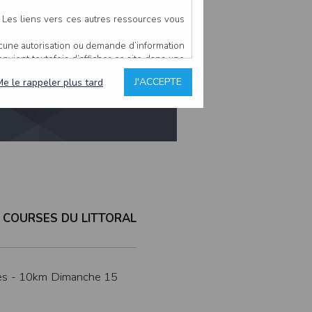
 La Turballe
. Les liens vers ces autres ressources vous
ucune autorisation ou demande d’information
convient toutefois d’afficher ce site dans une
u’il estime non conforme à l’objet du site
J'ACCEPTE
Me le rappeler plus tard
es comme étant fiables.
rs typographiques.
n sur ce site.
ent avoir fait l’objet de mises à jour. En
teur en prend connaissance.
de l’utilisateur, qui assume la totalité des
S COURSES DU LITTORAL
ernier.
e l’interprétation ou de l’utilisation des
ises - 10km Dimanche 15
 événement hors du contrôle de l’EDITEUR, et
des services.
sions et des performances en terme de temps