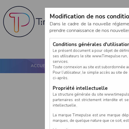
Modification de nos conditio
Dans le cadre de la nouvelle réglem
prendre connaissance de nos nouvelles c
Conditions générales d'utilisati
Le présent document a pour objet de défini
ses utilisateurs le site www.Timepulse.run, e
services.
ACCUEIL
PUCE ACTIVE
NOS SERVICES
Toute connexion au site est subordonnée a
Pour l’utilisateur, le simple accès au site
ci-après.
Propriété intellectuelle
La structure générale du site www.timepulse
partenaires est strictement interdite et 
intellectuelle.
La marque Timepulse est une marque déposé
marques, de quelque nature que ce soit, es