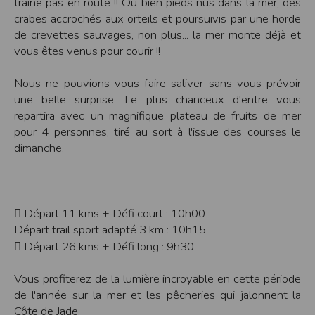
traîne pas en route !! Ou bien pieds nus dans la mer, des
Modification des conditions d’utilisation
crabes accrochés aux orteils et poursuivis par une horde
L’EDITEUR se réserve la possibilité de modifier, à tout moment et sans préavis,
de crevettes sauvages, non plus... la mer monte déjà et
les présentes conditions d’utilisation afin de les adapter aux évolutions du site
vous êtes venus pour courir !!
et/ou de son exploitation.
Règles d'usage d'Internet
Nous ne pouvions vous faire saliver sans vous prévoir
L’utilisateur déclare accepter les caractéristiques et les limites d’Internet, et
une belle surprise. Le plus chanceux d'entre vous
notamment reconnaît que :
L’EDITEUR n’assume aucune responsabilité sur les services accessibles par
repartira avec un magnifique plateau de fruits de mer
Internet et n’exerce aucun contrôle de quelque forme que ce soit sur la nature et
pour 4 personnes, tiré au sort à l'issue des courses le
les caractéristiques des données qui pourraient transiter par l’intermédiaire de
son centre serveur.
dimanche.
L’utilisateur reconnaît que les données circulant sur Internet ne sont pas
protégées notamment contre les détournements éventuels. La communication de
toute information jugée par l’utilisateur de nature sensible ou confidentielle se
fait à ses risques et périls.
L’utilisateur reconnaît que les données circulant sur Internet peuvent être
réglementées en termes d’usage ou être protégées par un droit de propriété.
 Départ 11 kms + Défi court : 10h00
L’utilisateur est seul responsable de l’usage des données qu’il consulte, interroge
et transfère sur Internet.
Départ trail sport adapté 3 km : 10h15
L’utilisateur reconnaît que l’EDITEUR ne dispose d’aucun moyen de contrôle sur
 Départ 26 kms + Défi long : 9h30
le contenu des services accessibles sur Internet
L'éditeur informe que les utilisateurs du site internet www.timepulse.run
peuvent recevoir des offres des partenaires de l'éditeur
Vous profiterez de la lumière incroyable en cette période
L'éditeur informe que les utilisateurs du site internet www.timepulse.run
peuvent recevoir des offres les invitant à participer à des épreuves inscrites au
de l'année sur la mer et les pêcheries qui jalonnent la
calendrier du site.
Côte de Jade.