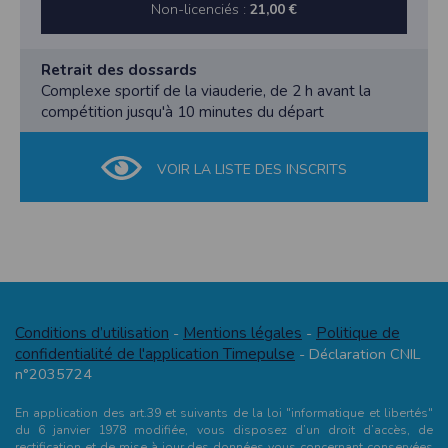
Non-licenciés :
21,00 €
Retrait des dossards
Complexe sportif de la viauderie, de 2 h avant la
compétition jusqu'à 10 minutes du départ
VOIR LA LISTE DES INSCRITS
Conditions d’utilisation
Mentions légales
Politique de
-
-
confidentialité de l'application Timepulse
- Déclaration CNIL
n°2035724
En application des art.39 et suivants de la loi "informatique et libertés"
du 6 janvier 1978 modifiée, vous disposez d’un droit d’accès, de
rectification et de mise à jour des données vous concernant conservées