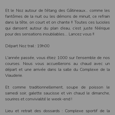
Sécurisation des données
Les données sont hébergées par l'hébergeur suivant
Et le Noz autour de l'étang des Gâtineaux... comme les
:https://www.ovh.com/fr/protection-donnees-personnelles/gdpr.xml
fantômes de la nuit ou les démons de minuit, ce refrain
Toutes les communications entre votre navigateur et nos serveurs utilisent le
dans la tête, on court et on chante !! Toutes ces lucioles
protocole HTTPS qui crypte les données avant qu’elles ne transitent sur le
réseau. Par ailleurs, les mots de passe ne sont pas stockés en clair dans notre
qui dansent autour du plan d’eau, c’est juste féérique
base de données mais sont cryptés en utilisant les dernières technologies de
pour des sensations inoubliables.... Lancez vous !!
sécurisation des mots de passe. Enfin, les communications entre nos différents
serveurs se font sur un réseau privé qui n’est pas accessible depuis l’extérieur.
Départ Noz trail : 19h00
Paramétrer votre navigateur internet
Vous pouvez à tout moment choisir de désactiver les cookies sur votre ordinateur.
Notez cependant que votre expérience sur notre site peut en être affectée comme
L'année passée, vous étiez 1000 sur l'ensemble de nos
par exemple et sans être exhaustif, la perte de votre session membre lorsque
courses. Nous vous accueillerons au chaud avec un
vous changez de page, l'impossibilité d'accéder à certaines pages ou encore la
perte de vos préférences sur certaines pages.
départ et une arrivée dans la salle du Complexe de la
Viauderie.
Afin de gérer les cookies au plus près de vos attentes nous vous invitons à
paramétrer votre navigateur en tenant compte de la finalité des cookies.
Et comme traditionnellement, soupe de poisson le
Internet Explorer
Dans Internet Explorer, cliquez sur le bouton
Outils
, puis sur
Options Internet
.
samedi soir, galette saucisse et vin chaud le dimanche,
Sous l'onglet
Général
, sous
Historique de navigation
, cliquez sur
Paramètres
.
sourires et convivialité le week-end !
Cliquez sur le bouton
Afficher les fichiers
.
Firefox
Lieu et retrait des dossards : Complexe sportif de la
Allez dans l'onglet
Outils du navigateur
puis sélectionnez le menu
Options
Dans la fenêtre qui s'affiche, choisissez
Vie privée
et cliquez sur
Affichez les