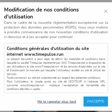
Modification de nos conditions
×
d'utilisation
Dans le cadre de la nouvelle réglementation européenne sur la
protection des données personnelles (RGPD), nous vous invitons
à prendre connaissance de nos nouvelles conditions d'utilisation
ci-dessous et à les accepter pour continuer.
Conditions générales d'utilisation du site
internet www.timepulse.run
Le présent document a pour objet de définir les modalités et conditions dans
laquelle la société Timepulse représenté par SAS Timepulse,met à disposition de
ses utilisateurs le site www.Timepulse.run, et les services disponibles sur le site
CONNEXION
et d’autre part, la manière par laquelle l’utilisateur accède au site et utilise ses
services.
Toute connexion au site est subordonnée au respect des présentes conditions.
Pour l’utilisateur, le simple accès au site de l’EDITEUR à l’adresse URL
suivante www.timepulse.run implique l’acceptation de l’ensemble des
conditions décrites ci-après.
Propriété intellectuelle
Mot de passe oublié ?
J'ACCEPTE
Me le rappeler plus tard
La structure générale du site www.timepulse.run, par quelque procédé que ce
soit, sans l'autorisation préalable et par écrit de Fourcherot Mickael et/ou de ses
partenaires est strictement interdite et serait susceptible de constituer une