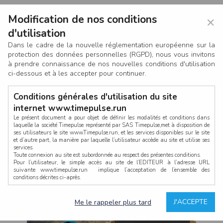
Modification de nos conditions
×
d'utilisation
Dans le cadre de la nouvelle réglementation européenne sur la
protection des données personnelles (RGPD), nous vous invitons
à prendre connaissance de nos nouvelles conditions d'utilisation
ci-dessous et à les accepter pour continuer.
Conditions générales d'utilisation du site
internet www.timepulse.run
Le présent document a pour objet de définir les modalités et conditions dans
laquelle la société Timepulse représenté par SAS Timepulse,met à disposition de
ses utilisateurs le site www.Timepulse.run, et les services disponibles sur le site
CONNEXION
et d’autre part, la manière par laquelle l’utilisateur accède au site et utilise ses
services.
Toute connexion au site est subordonnée au respect des présentes conditions.
Pour l’utilisateur, le simple accès au site de l’EDITEUR à l’adresse URL
suivante www.timepulse.run implique l’acceptation de l’ensemble des
conditions décrites ci-après.
Propriété intellectuelle
Mot de passe oublié ?
J'ACCEPTE
Me le rappeler plus tard
La structure générale du site www.timepulse.run, par quelque procédé que ce
soit, sans l'autorisation préalable et par écrit de Fourcherot Mickael et/ou de ses
partenaires est strictement interdite et serait susceptible de constituer une