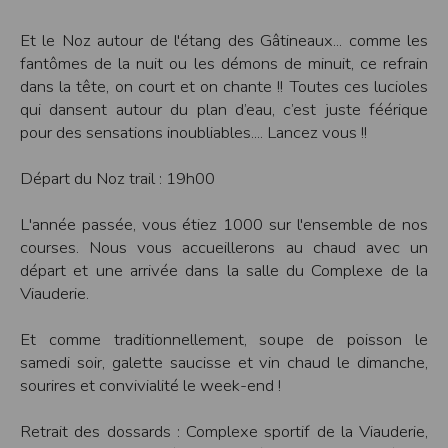
Sécurisation des données
Les données sont hébergées par l'hébergeur suivant
Et le Noz autour de l'étang des Gâtineaux... comme les
:https://www.ovh.com/fr/protection-donnees-personnelles/gdpr.xml
fantômes de la nuit ou les démons de minuit, ce refrain
Toutes les communications entre votre navigateur et nos serveurs utilisent le
dans la tête, on court et on chante !! Toutes ces lucioles
protocole HTTPS qui crypte les données avant qu’elles ne transitent sur le
réseau. Par ailleurs, les mots de passe ne sont pas stockés en clair dans notre
qui dansent autour du plan d’eau, c’est juste féérique
base de données mais sont cryptés en utilisant les dernières technologies de
pour des sensations inoubliables.... Lancez vous !!
sécurisation des mots de passe. Enfin, les communications entre nos différents
serveurs se font sur un réseau privé qui n’est pas accessible depuis l’extérieur.
Départ du Noz trail : 19h00
Paramétrer votre navigateur internet
Vous pouvez à tout moment choisir de désactiver les cookies sur votre ordinateur.
Notez cependant que votre expérience sur notre site peut en être affectée comme
L'année passée, vous étiez 1000 sur l'ensemble de nos
par exemple et sans être exhaustif, la perte de votre session membre lorsque
courses. Nous vous accueillerons au chaud avec un
vous changez de page, l'impossibilité d'accéder à certaines pages ou encore la
perte de vos préférences sur certaines pages.
départ et une arrivée dans la salle du Complexe de la
Viauderie.
Afin de gérer les cookies au plus près de vos attentes nous vous invitons à
paramétrer votre navigateur en tenant compte de la finalité des cookies.
Et comme traditionnellement, soupe de poisson le
Internet Explorer
Dans Internet Explorer, cliquez sur le bouton
Outils
, puis sur
Options Internet
.
samedi soir, galette saucisse et vin chaud le dimanche,
Sous l'onglet
Général
, sous
Historique de navigation
, cliquez sur
Paramètres
.
sourires et convivialité le week-end !
Cliquez sur le bouton
Afficher les fichiers
.
Firefox
Retrait des dossards : Complexe sportif de la Viauderie,
Allez dans l'onglet
Outils du navigateur
puis sélectionnez le menu
Options
Dans la fenêtre qui s'affiche, choisissez
Vie privée
et cliquez sur
Affichez les