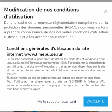
Modification de nos conditions
×
d'utilisation
Dans le cadre de la nouvelle réglementation européenne sur la
protection des données personnelles (RGPD), nous vous invitons
à prendre connaissance de nos nouvelles conditions d'utilisation
ci-dessous et à les accepter pour continuer.
Conditions générales d'utilisation du site
internet www.timepulse.run
Le présent document a pour objet de définir les modalités et conditions dans
laquelle la société Timepulse représenté par SAS Timepulse,met à disposition de
ses utilisateurs le site www.Timepulse.run, et les services disponibles sur le site
CONNEXION
et d’autre part, la manière par laquelle l’utilisateur accède au site et utilise ses
services.
Toute connexion au site est subordonnée au respect des présentes conditions.
Pour l’utilisateur, le simple accès au site de l’EDITEUR à l’adresse URL
suivante www.timepulse.run implique l’acceptation de l’ensemble des
conditions décrites ci-après.
Propriété intellectuelle
Mot de passe oublié ?
J'ACCEPTE
Me le rappeler plus tard
La structure générale du site www.timepulse.run, par quelque procédé que ce
soit, sans l'autorisation préalable et par écrit de Fourcherot Mickael et/ou de ses
partenaires est strictement interdite et serait susceptible de constituer une