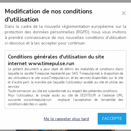
Modification de nos conditions
×
d'utilisation
Dans le cadre de la nouvelle réglementation européenne sur la
protection des données personnelles (RGPD), nous vous invitons
à prendre connaissance de nos nouvelles conditions d'utilisation
ci-dessous et à les accepter pour continuer.
Conditions générales d'utilisation du site
internet www.timepulse.run
Le présent document a pour objet de définir les modalités et conditions dans
laquelle la société Timepulse représenté par SAS Timepulse,met à disposition de
ses utilisateurs le site www.Timepulse.run, et les services disponibles sur le site
CONNEXION
et d’autre part, la manière par laquelle l’utilisateur accède au site et utilise ses
services.
Toute connexion au site est subordonnée au respect des présentes conditions.
Pour l’utilisateur, le simple accès au site de l’EDITEUR à l’adresse URL
suivante www.timepulse.run implique l’acceptation de l’ensemble des
conditions décrites ci-après.
Propriété intellectuelle
Mot de passe oublié ?
J'ACCEPTE
Me le rappeler plus tard
La structure générale du site www.timepulse.run, par quelque procédé que ce
soit, sans l'autorisation préalable et par écrit de Fourcherot Mickael et/ou de ses
partenaires est strictement interdite et serait susceptible de constituer une