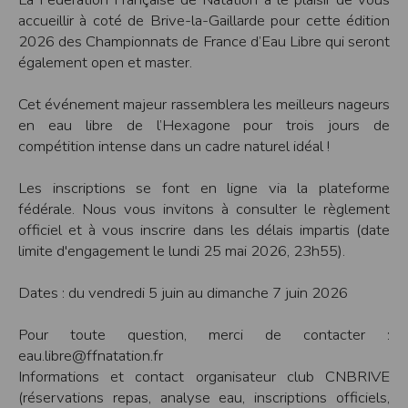
accueillir à coté de Brive-la-Gaillarde pour cette édition
Modification des conditions d’utilisation
2026 des Championnats de France d’Eau Libre qui seront
L’EDITEUR se réserve la possibilité de modifier, à tout moment et sans préavis,
les présentes conditions d’utilisation afin de les adapter aux évolutions du site
également open et master.
et/ou de son exploitation.
Règles d'usage d'Internet
Cet événement majeur rassemblera les meilleurs nageurs
L’utilisateur déclare accepter les caractéristiques et les limites d’Internet, et
en eau libre de l’Hexagone pour trois jours de
notamment reconnaît que :
L’EDITEUR n’assume aucune responsabilité sur les services accessibles par
compétition intense dans un cadre naturel idéal !
Internet et n’exerce aucun contrôle de quelque forme que ce soit sur la nature et
les caractéristiques des données qui pourraient transiter par l’intermédiaire de
son centre serveur.
Les inscriptions se font en ligne via la plateforme
L’utilisateur reconnaît que les données circulant sur Internet ne sont pas
fédérale. Nous vous invitons à consulter le règlement
protégées notamment contre les détournements éventuels. La communication de
toute information jugée par l’utilisateur de nature sensible ou confidentielle se
officiel et à vous inscrire dans les délais impartis (date
fait à ses risques et périls.
limite d'engagement le lundi 25 mai 2026, 23h55).
L’utilisateur reconnaît que les données circulant sur Internet peuvent être
réglementées en termes d’usage ou être protégées par un droit de propriété.
L’utilisateur est seul responsable de l’usage des données qu’il consulte, interroge
Dates : du vendredi 5 juin au dimanche 7 juin 2026
et transfère sur Internet.
L’utilisateur reconnaît que l’EDITEUR ne dispose d’aucun moyen de contrôle sur
le contenu des services accessibles sur Internet
Pour toute question, merci de contacter :
L'éditeur informe que les utilisateurs du site internet www.timepulse.run
peuvent recevoir des offres des partenaires de l'éditeur
eau.libre@ffnatation.fr
L'éditeur informe que les utilisateurs du site internet www.timepulse.run
Informations et contact organisateur club CNBRIVE
peuvent recevoir des offres les invitant à participer à des épreuves inscrites au
calendrier du site.
(réservations repas, analyse eau, inscriptions officiels,