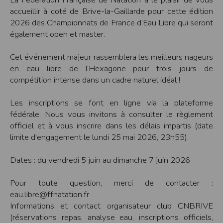
accueillir à coté de Brive-la-Gaillarde pour cette édition
Modification des conditions d’utilisation
2026 des Championnats de France d’Eau Libre qui seront
L’EDITEUR se réserve la possibilité de modifier, à tout moment et sans préavis,
les présentes conditions d’utilisation afin de les adapter aux évolutions du site
également open et master.
et/ou de son exploitation.
Règles d'usage d'Internet
Cet événement majeur rassemblera les meilleurs nageurs
L’utilisateur déclare accepter les caractéristiques et les limites d’Internet, et
en eau libre de l’Hexagone pour trois jours de
notamment reconnaît que :
L’EDITEUR n’assume aucune responsabilité sur les services accessibles par
compétition intense dans un cadre naturel idéal !
Internet et n’exerce aucun contrôle de quelque forme que ce soit sur la nature et
les caractéristiques des données qui pourraient transiter par l’intermédiaire de
son centre serveur.
Les inscriptions se font en ligne via la plateforme
L’utilisateur reconnaît que les données circulant sur Internet ne sont pas
fédérale. Nous vous invitons à consulter le règlement
protégées notamment contre les détournements éventuels. La communication de
toute information jugée par l’utilisateur de nature sensible ou confidentielle se
officiel et à vous inscrire dans les délais impartis (date
fait à ses risques et périls.
limite d'engagement le lundi 25 mai 2026, 23h55).
L’utilisateur reconnaît que les données circulant sur Internet peuvent être
réglementées en termes d’usage ou être protégées par un droit de propriété.
L’utilisateur est seul responsable de l’usage des données qu’il consulte, interroge
Dates : du vendredi 5 juin au dimanche 7 juin 2026
et transfère sur Internet.
L’utilisateur reconnaît que l’EDITEUR ne dispose d’aucun moyen de contrôle sur
le contenu des services accessibles sur Internet
Pour toute question, merci de contacter :
L'éditeur informe que les utilisateurs du site internet www.timepulse.run
peuvent recevoir des offres des partenaires de l'éditeur
eau.libre@ffnatation.fr
L'éditeur informe que les utilisateurs du site internet www.timepulse.run
Informations et contact organisateur club CNBRIVE
peuvent recevoir des offres les invitant à participer à des épreuves inscrites au
calendrier du site.
(réservations repas, analyse eau, inscriptions officiels,