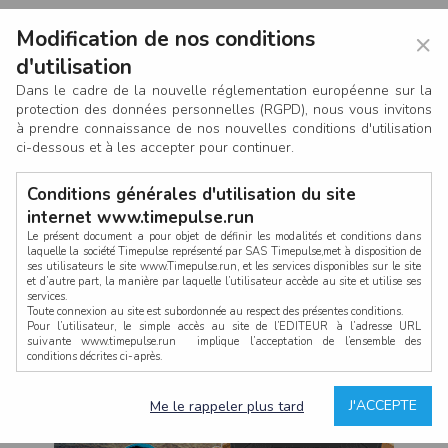
Modification de nos conditions
×
d'utilisation
Dans le cadre de la nouvelle réglementation européenne sur la
protection des données personnelles (RGPD), nous vous invitons
à prendre connaissance de nos nouvelles conditions d'utilisation
ci-dessous et à les accepter pour continuer.
Conditions générales d'utilisation du site
internet www.timepulse.run
Le présent document a pour objet de définir les modalités et conditions dans
laquelle la société Timepulse représenté par SAS Timepulse,met à disposition de
ses utilisateurs le site www.Timepulse.run, et les services disponibles sur le site
CONNEXION
et d’autre part, la manière par laquelle l’utilisateur accède au site et utilise ses
services.
Toute connexion au site est subordonnée au respect des présentes conditions.
Pour l’utilisateur, le simple accès au site de l’EDITEUR à l’adresse URL
suivante www.timepulse.run implique l’acceptation de l’ensemble des
conditions décrites ci-après.
Propriété intellectuelle
Mot de passe oublié ?
J'ACCEPTE
Me le rappeler plus tard
La structure générale du site www.timepulse.run, par quelque procédé que ce
soit, sans l'autorisation préalable et par écrit de Fourcherot Mickael et/ou de ses
partenaires est strictement interdite et serait susceptible de constituer une