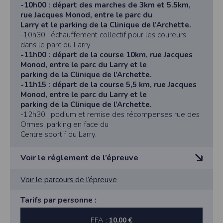
l'utilisateur souhaite télécharger une photo dans la galerie. Nous recueillons
-10h00 : départ des marches de 3km et 5.5km,
2025 à 23h59.
des informations à partir des photos que vous partagez.
rue Jacques Monod, entre le parc du
Pas d’inscriptions après cette date, ni sur place.
Cette application ne requiert pas d'informations de vos contacts.
Larry et le parking de la Clinique de l’Archette.
> Article 4 : Nombre de participants
-10h30 : échauffement collectif pour les coureurs
Pour un bon déroulement de la manifestation, le
Informations sur le paiement
dans le parc du Larry.
nombre d’engagés est limité à 7
Aucun paiement n'étant effectué dans l'application, aucune information sur
-11h00 : départ de la course 10km, rue Jacques
500 (courses et marches confondues). Les inscriptions
vos cartes de crédit ou de débit ne sera collectée.
Monod, entre le parc du Larry et le
seront closes sans préavis à
Traduction in English :
parking de la Clinique de l’Archette.
l’enregistrement du 7 500e engagement.
This app requires camera permissions if the user is interested in uploading a
-11h15 : départ de la course 5,5 km, rue Jacques
> Article 5 : Justificatifs d’inscription à la course à pied
photo to the gallery. We collect information from the photos you share. This app
Monod, entre le parc du Larry et le
Les participants aux courses à pied ont le choix d’être
does not require information from your contacts.
parking de la Clinique de l’Archette.
chronométré ou non. Les
Payment information
-12h30 : podium et remise des récompenses rue des
documents à fournir sont spécifiques aux coureurs
Ormes, parking en face du
No payment is made within the app, so no information about your credit or
chronométrés.
debit cards will be collected.
Centre sportif du Larry.
a. Choix de la course chronométrée pour les majeurs
La course à pied chronométrée est considérée
comme une épreuve de compétition.
Voir le réglement de l’épreuve
Toute participation à une compétition est soumise à la
présentation obligatoire par
Programme et règlement
Voir le parcours de l’épreuve
les participants à l’organisateur soit :
Les Foulées roses
• d’une licence Athlé Compétition, Athlé Entreprise,
Dimanche 6 octobre 2024
Tarifs par personne :
Athlé running délivrée par la
Courses et Marches
FFA, ou d’un « Pass’ J’aime Courir » délivré par la FFA
Programme :
FFA :
10,00 €