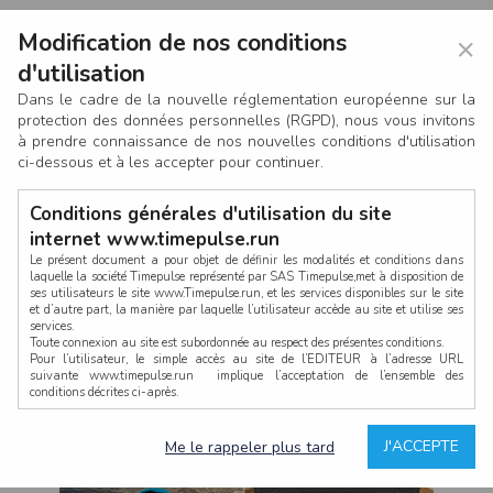
Modification de nos conditions
×
d'utilisation
Dans le cadre de la nouvelle réglementation européenne sur la
protection des données personnelles (RGPD), nous vous invitons
à prendre connaissance de nos nouvelles conditions d'utilisation
ci-dessous et à les accepter pour continuer.
Conditions générales d'utilisation du site
internet www.timepulse.run
Le présent document a pour objet de définir les modalités et conditions dans
laquelle la société Timepulse représenté par SAS Timepulse,met à disposition de
ses utilisateurs le site www.Timepulse.run, et les services disponibles sur le site
CONNEXION
et d’autre part, la manière par laquelle l’utilisateur accède au site et utilise ses
services.
Toute connexion au site est subordonnée au respect des présentes conditions.
Pour l’utilisateur, le simple accès au site de l’EDITEUR à l’adresse URL
suivante www.timepulse.run implique l’acceptation de l’ensemble des
conditions décrites ci-après.
Propriété intellectuelle
Mot de passe oublié ?
J'ACCEPTE
Me le rappeler plus tard
La structure générale du site www.timepulse.run, par quelque procédé que ce
soit, sans l'autorisation préalable et par écrit de Fourcherot Mickael et/ou de ses
partenaires est strictement interdite et serait susceptible de constituer une