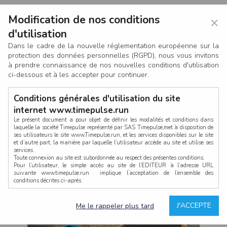
Modification de nos conditions
×
d'utilisation
Dans le cadre de la nouvelle réglementation européenne sur la
protection des données personnelles (RGPD), nous vous invitons
à prendre connaissance de nos nouvelles conditions d'utilisation
ci-dessous et à les accepter pour continuer.
Conditions générales d'utilisation du site
internet www.timepulse.run
Le présent document a pour objet de définir les modalités et conditions dans
laquelle la société Timepulse représenté par SAS Timepulse,met à disposition de
ses utilisateurs le site www.Timepulse.run, et les services disponibles sur le site
CONNEXION
et d’autre part, la manière par laquelle l’utilisateur accède au site et utilise ses
services.
Toute connexion au site est subordonnée au respect des présentes conditions.
Pour l’utilisateur, le simple accès au site de l’EDITEUR à l’adresse URL
suivante www.timepulse.run implique l’acceptation de l’ensemble des
conditions décrites ci-après.
Propriété intellectuelle
Mot de passe oublié ?
J'ACCEPTE
Me le rappeler plus tard
La structure générale du site www.timepulse.run, par quelque procédé que ce
soit, sans l'autorisation préalable et par écrit de Fourcherot Mickael et/ou de ses
partenaires est strictement interdite et serait susceptible de constituer une