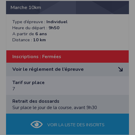
personnellement, les organisateurs déclinent toute
responsabilité en cas d'accident ou de défaillance.
Marche 10km
Article 8 : Droit d’image
Type d’épreuve :
Individuel
L’organisation se réserve le droit et sans contrepartie
Heure du départ :
9h50
d’utiliser les photos réalisées lors de la manifestation.
A partir de
6 ans
Distance :
10 km
Article 9 : Abandon
En cas d’abandon, le participant devra se signaler
auprès de l’organisation à l’arrivée.
Inscriptions :
Fermées
Voir le réglement de l’épreuve
RÈGLEMENT DE LA MANIFESTATION SPORTIVE «
Tarif sur place
GO’TRAIL »
7
Article 1 : Organisation
Retrait des dossards
L'Association des Parents d’Elèves de l’école privée
Sur place le jour de la course, avant 9h30
du Gotha de Saint-Géréon organise un Trail off «
GO’TRAIL » le
dimanche 3 mai 2026.
VOIR LA LISTE DES INSCRITS
Article 2 : Parcours