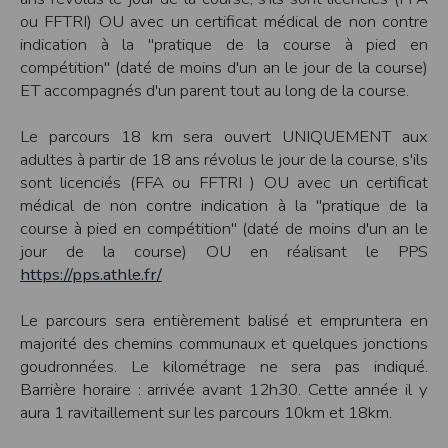
cookies
ou FFTRI) OU avec un certificat médical de non contre
Safari
indication à la "pratique de la course à pied en
Dans votre navigateur, choisissez le menu
Édition > Préférences
.
compétition" (daté de moins d'un an le jour de la course)
Cliquez sur
Sécurité
.
Cliquez sur
Afficher les cookies
.
ET accompagnés d'un parent tout au long de la course.
Google Chrome
Cliquez sur l'icône du menu
Outils
.
Le parcours 18 km sera ouvert UNIQUEMENT aux
Sélectionnez
Options
.
adultes à partir de 18 ans révolus le jour de la course, s'ils
Cliquez sur l'onglet
Options avancées
et accédez à la section
Confidentialité
.
Cliquez sur le bouton
Afficher les cookies
.
sont licenciés (FFA ou FFTRI ) OU avec un certificat
médical de non contre indication à la "pratique de la
Politique d'utilisation des cookies
course à pied en compétition" (daté de moins d'un an le
Un cookie est un petit fichier texte envoyé à votre navigateur depuis nos
serveurs, que vous utilisiez un ordinateur, une tablette ou un smartphone.
jour de la course) OU en réalisant le PPS
Nous utilisons les cookies à diverses fins : nous les employons pour vous
https://pps.athle.fr/
identifier de page en page lorsque vous disposez d'un compte membre, retenir
certaines de vos préférences ou encore compter les visiteurs d'une page.
Le parcours sera entièrement balisé et empruntera en
RGPD
majorité des chemins communaux et quelques jonctions
Timepulse se conforme à la nouvelle directive européenne : La RGPD A ce titre,
un DPO a été nommé : contact@timepulse.run
goudronnées. Le kilométrage ne sera pas indiqué.
Barrière horaire : arrivée avant 12h30. Cette année il y
La collecte et la conservation des données
aura 1 ravitaillement sur les parcours 10km et 18km.
Conformément à la loi du 6 janvier 1978 relative à l'informatique et aux
libertés, modifiée en août 2004, le présent site à été déclaré à la Commission
Nationale de l'Informatique et des Libertés sous le numéro 2011834.