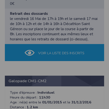
souscrite auprès de Mutuelle Saint-Christophe
moins d'un an le jour de la course
0€
assurances. Chacun des participants doit être assuré
OU
personnellement, les organisateurs déclinent toute
- Licence FFAthlétisme ou FFTriathlon obligatoire
Retrait des dossards
responsabilité en cas d'accident ou de défaillance.
le vendredi 16 Mai de 17h à 19h et le samedi 17 mai
IMPORTANT: Tout dossier incomplet ou non à jour
de 10h à 12h et de 14h à 16h à Décathlon Saint
Article 8 : Droit d’image
d'un justificatif valide donnera lieu à une invalidation
Géreon ou sur place le jour de la course à partir de
L’organisation se réserve le droit et sans contrepartie
de l'inscription par l'organisation. le dossard ne sera
8h. Les inscriptions continuent aux mêmes lieux et
d’utiliser les photos réalisées lors de la manifestation.
alors pas délivré et aucun remboursement ne sera
horaires que les retraits de dossard (ci-dessus),
proposé.
Article 9 : Abandon
En cas d’abandon, le participant devra se signaler
● Frais d’inscription :
VOIR LA LISTE DES INSCRITS
auprès de l’organisation à l’arrivée.
⮚ 6kms : 7€ (+2€ le jour de la course)
⮚ 10kms : 10€ (+2€ le jour de la course)
⮚ 18kms : 14€ (+2€ le jour de la course)
● Modalités d’inscription :
Galopade CM1-CM2
⮚ En ligne : sur www.timepulse.run
⮚ Sur place le jour de la course : inscription possible
Type d’épreuve :
Individuel
jusqu’à 15 minutes avant le départ et majorée de 2€
Heure du départ :
11h30
(sous réserve de dossard encore disponibles)
Age : né(e) entre le
01/01/2015
et le
31/12/2016
Distance :
1.2 km