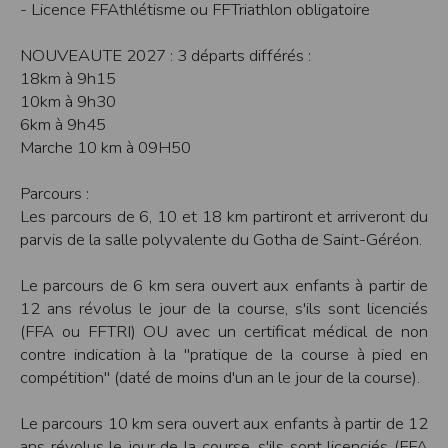
- Licence FFAthlétisme ou FFTriathlon obligatoire
Sécurisation des données
Les données sont hébergées par l'hébergeur suivant
:https://www.ovh.com/fr/protection-donnees-personnelles/gdpr.xml
NOUVEAUTE 2027 : 3 départs différés :
18km à 9h15
Toutes les communications entre votre navigateur et nos serveurs utilisent le
protocole HTTPS qui crypte les données avant qu’elles ne transitent sur le
10km à 9h30
réseau. Par ailleurs, les mots de passe ne sont pas stockés en clair dans notre
base de données mais sont cryptés en utilisant les dernières technologies de
6km à 9h45
sécurisation des mots de passe. Enfin, les communications entre nos différents
Marche 10 km à 09H50
serveurs se font sur un réseau privé qui n’est pas accessible depuis l’extérieur.
Paramétrer votre navigateur internet
Parcours :
Vous pouvez à tout moment choisir de désactiver les cookies sur votre ordinateur.
Les parcours de 6, 10 et 18 km partiront et arriveront du
Notez cependant que votre expérience sur notre site peut en être affectée comme
par exemple et sans être exhaustif, la perte de votre session membre lorsque
parvis de la salle polyvalente du Gotha de Saint-Géréon.
vous changez de page, l'impossibilité d'accéder à certaines pages ou encore la
perte de vos préférences sur certaines pages.
Le parcours de 6 km sera ouvert aux enfants à partir de
Afin de gérer les cookies au plus près de vos attentes nous vous invitons à
12 ans révolus le jour de la course, s'ils sont licenciés
paramétrer votre navigateur en tenant compte de la finalité des cookies.
(FFA ou FFTRI) OU avec un certificat médical de non
Internet Explorer
contre indication à la "pratique de la course à pied en
Dans Internet Explorer, cliquez sur le bouton
Outils
, puis sur
Options Internet
.
Sous l'onglet
Général
, sous
Historique de navigation
, cliquez sur
Paramètres
.
compétition" (daté de moins d'un an le jour de la course).
Cliquez sur le bouton
Afficher les fichiers
.
Firefox
Le parcours 10 km sera ouvert aux enfants à partir de 12
Allez dans l'onglet
Outils du navigateur
puis sélectionnez le menu
Options
ans révolus le jour de la course, s'ils sont licenciés (FFA
Dans la fenêtre qui s'affiche, choisissez
Vie privée
et cliquez sur
Affichez les