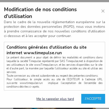
Modification de nos conditions
×
d'utilisation
Dans le cadre de la nouvelle réglementation européenne sur la
protection des données personnelles (RGPD), nous vous invitons
à prendre connaissance de nos nouvelles conditions d'utilisation
ci-dessous et à les accepter pour continuer.
Conditions générales d'utilisation du site
internet www.timepulse.run
Le présent document a pour objet de définir les modalités et conditions dans
laquelle la société Timepulse représenté par SAS Timepulse,met à disposition de
ses utilisateurs le site www.Timepulse.run, et les services disponibles sur le site
CONNEXION
et d’autre part, la manière par laquelle l’utilisateur accède au site et utilise ses
services.
Toute connexion au site est subordonnée au respect des présentes conditions.
Pour l’utilisateur, le simple accès au site de l’EDITEUR à l’adresse URL
suivante www.timepulse.run implique l’acceptation de l’ensemble des
conditions décrites ci-après.
Propriété intellectuelle
Mot de passe oublié ?
J'ACCEPTE
Me le rappeler plus tard
La structure générale du site www.timepulse.run, par quelque procédé que ce
soit, sans l'autorisation préalable et par écrit de Fourcherot Mickael et/ou de ses
partenaires est strictement interdite et serait susceptible de constituer une