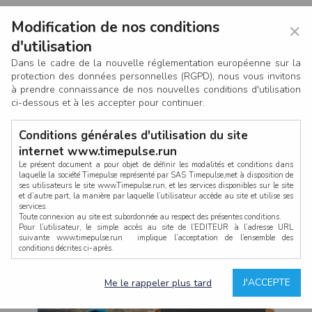
Modification de nos conditions
×
d'utilisation
Dans le cadre de la nouvelle réglementation européenne sur la
protection des données personnelles (RGPD), nous vous invitons
à prendre connaissance de nos nouvelles conditions d'utilisation
ci-dessous et à les accepter pour continuer.
Conditions générales d'utilisation du site
internet www.timepulse.run
Le présent document a pour objet de définir les modalités et conditions dans
laquelle la société Timepulse représenté par SAS Timepulse,met à disposition de
ses utilisateurs le site www.Timepulse.run, et les services disponibles sur le site
CONNEXION
et d’autre part, la manière par laquelle l’utilisateur accède au site et utilise ses
services.
Toute connexion au site est subordonnée au respect des présentes conditions.
Pour l’utilisateur, le simple accès au site de l’EDITEUR à l’adresse URL
suivante www.timepulse.run implique l’acceptation de l’ensemble des
conditions décrites ci-après.
Propriété intellectuelle
Mot de passe oublié ?
J'ACCEPTE
Me le rappeler plus tard
La structure générale du site www.timepulse.run, par quelque procédé que ce
soit, sans l'autorisation préalable et par écrit de Fourcherot Mickael et/ou de ses
partenaires est strictement interdite et serait susceptible de constituer une