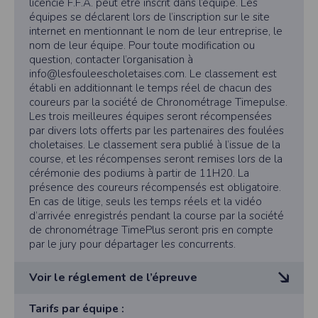
l'utilisateur souhaite télécharger une photo dans la galerie. Nous recueillons
licencié F.F.A. peut être inscrit dans l’équipe. Les
électronique : info@lesfouleescholetaises.com
des informations à partir des photos que vous partagez.
équipes se déclarent lors de l’inscription sur le site
Les concurrents dont l’inscription n’est pas validée
internet en mentionnant le nom de leur entreprise, le
Cette application ne requiert pas d'informations de vos contacts.
quelques en soit la raison recevront un courriel leur
nom de leur équipe. Pour toute modification ou
indiquant le ou les motifs. Ils
Informations sur le paiement
question, contacter l’organisation à
devront apporter toutes les informations
Aucun paiement n'étant effectué dans l'application, aucune information sur
info@lesfouleescholetaises.com. Le classement est
complémentaires pour valider définitivement leur
vos cartes de crédit ou de débit ne sera collectée.
établi en additionnant le temps réel de chacun des
inscription le plus rapidement possible.
coureurs par la société de Chronométrage Timepulse.
Traduction in English :
Dans le cas ou au retrait de son dossard, les
Les trois meilleures équipes seront récompensées
This app requires camera permissions if the user is interested in uploading a
informations fournies par le concurrent ne permettent
photo to the gallery. We collect information from the photos you share. This app
par divers lots offerts par les partenaires des foulées
toujours pas de valider sa
does not require information from your contacts.
choletaises. Le classement sera publié à l’issue de la
participation, aucun remboursement des droits
course, et les récompenses seront remises lors de la
Payment information
d’inscription ne pourra être exigé.
cérémonie des podiums à partir de 11H20. La
No payment is made within the app, so no information about your credit or
L’autorisation parentale est obligatoire pour
présence des coureurs récompensés est obligatoire.
debit cards will be collected.
l’inscription des coureurs mineurs non licenciés F.F.A.
En cas de litige, seuls les temps réels et la vidéo
Les inscriptions sont personnelles et privées. Les
d’arrivée enregistrés pendant la course par la société
inscriptions collectives de clubs ou de toutes autres
de chronométrage TimePlus seront pris en compte
organisations seront prises
par le jury pour départager les concurrents.
en compte.
5/ Conditions d’inscriptions
Voir le réglement de l’épreuve
Conformément à l’article 261-2-1 du code du sport
les personnes souhaitant s’inscrire à l’une des
compétitions des Foulées
REGLEMENT
Tarifs par équipe :