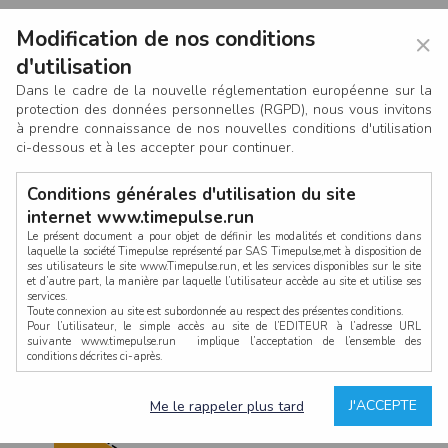
Modification de nos conditions
×
d'utilisation
Dans le cadre de la nouvelle réglementation européenne sur la
protection des données personnelles (RGPD), nous vous invitons
à prendre connaissance de nos nouvelles conditions d'utilisation
ci-dessous et à les accepter pour continuer.
Conditions générales d'utilisation du site
internet www.timepulse.run
Le présent document a pour objet de définir les modalités et conditions dans
laquelle la société Timepulse représenté par SAS Timepulse,met à disposition de
ses utilisateurs le site www.Timepulse.run, et les services disponibles sur le site
CONNEXION
et d’autre part, la manière par laquelle l’utilisateur accède au site et utilise ses
services.
Toute connexion au site est subordonnée au respect des présentes conditions.
Pour l’utilisateur, le simple accès au site de l’EDITEUR à l’adresse URL
suivante www.timepulse.run implique l’acceptation de l’ensemble des
conditions décrites ci-après.
Propriété intellectuelle
Mot de passe oublié ?
J'ACCEPTE
Me le rappeler plus tard
La structure générale du site www.timepulse.run, par quelque procédé que ce
soit, sans l'autorisation préalable et par écrit de Fourcherot Mickael et/ou de ses
partenaires est strictement interdite et serait susceptible de constituer une