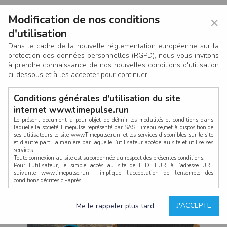
Modification de nos conditions
×
d'utilisation
Dans le cadre de la nouvelle réglementation européenne sur la
protection des données personnelles (RGPD), nous vous invitons
à prendre connaissance de nos nouvelles conditions d'utilisation
ci-dessous et à les accepter pour continuer.
Conditions générales d'utilisation du site
internet www.timepulse.run
Le présent document a pour objet de définir les modalités et conditions dans
laquelle la société Timepulse représenté par SAS Timepulse,met à disposition de
ses utilisateurs le site www.Timepulse.run, et les services disponibles sur le site
CONNEXION
et d’autre part, la manière par laquelle l’utilisateur accède au site et utilise ses
services.
Toute connexion au site est subordonnée au respect des présentes conditions.
Pour l’utilisateur, le simple accès au site de l’EDITEUR à l’adresse URL
suivante www.timepulse.run implique l’acceptation de l’ensemble des
conditions décrites ci-après.
Propriété intellectuelle
Mot de passe oublié ?
J'ACCEPTE
Me le rappeler plus tard
La structure générale du site www.timepulse.run, par quelque procédé que ce
soit, sans l'autorisation préalable et par écrit de Fourcherot Mickael et/ou de ses
partenaires est strictement interdite et serait susceptible de constituer une