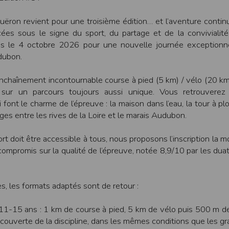
une assistance technique vis à vis de l’utilisateur que ce soit par des moy
ëron revient pour une troisième édition… et l’aventure contin
e engagée en cas d’impossibilité d’accès à ce site et/ou d’utilisation des se
cées sous le signe du sport, du partage et de la convivialit
terrompre le site ou une partie des services, à tout moment sans préavis, l
s le 4 octobre 2026 pour une nouvelle journée exceptionne
pas responsable des interruptions, et des conséquences qui peuvent en déco
dubon.
isation
nchaînement incontournable course à pied (5 km) / vélo (20 km
fier, à tout moment et sans préavis, les présentes conditions d’utilisatio
 sur un parcours toujours aussi unique. Vous retrouverez 
font le charme de l’épreuve : la maison dans l’eau, la tour à pl
es entre les rives de la Loire et le marais Audubon.
tiques et les limites d’Internet, et notamment reconnaît que :
r les services accessibles par Internet et n’exerce aucun contrôle de qu
rt doit être accessible à tous, nous proposons l’inscription la m
transiter par l’intermédiaire de son centre serveur.
 compromis sur la qualité de l’épreuve, notée 8,9/10 par les dua
rculant sur Internet ne sont pas protégées notamment contre les détourn
sensible ou confidentielle se fait à ses risques et périls.
culant sur Internet peuvent être réglementées en termes d’usage ou être pr
 des données qu’il consulte, interroge et transfère sur Internet.
s, les formats adaptés sont de retour :
spose d’aucun moyen de contrôle sur le contenu des services accessibles 
te internet www.timepulse.run peuvent recevoir des offres des partenaires d
 site internet www.timepulse.run peuvent recevoir des offres les invitan
11-15 ans : 1 km de course à pied, 5 km de vélo puis 500 m d
écouverte de la discipline, dans les mêmes conditions que les gr