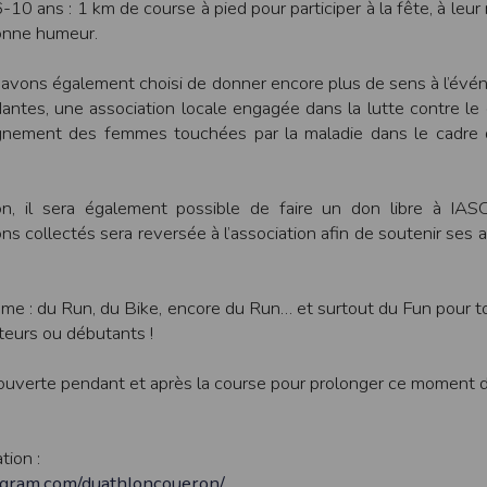
10 ans : 1 km de course à pied pour participer à la fête, à leur
bonne humeur.
ur suivant :https://www.ovh.com/fr/protection-donnees-personnelles/gd
ateur et nos serveurs utilisent le protocole HTTPS qui crypte les données
 avons également choisi de donner encore plus de sens à l’év
pas stockés en clair dans notre base de données mais sont cryptés e
ntes, une association locale engagée dans la lutte contre le
ommunications entre nos différents serveurs se font sur un réseau privé qu
agnement des femmes touchées par la maladie dans le cadre 
ernet
ctiver les cookies sur votre ordinateur. Notez cependant que votre expér
, la perte de votre session membre lorsque vous changez de page, l'imp
tion, il sera également possible de faire un don libre à IA
taines pages.
ons collectés sera reversée à l’association afin de soutenir ses 
os attentes nous vous invitons à paramétrer votre navigateur en tenant comp
même : du Run, du Bike, encore du Run… et surtout du Fun pour to
on
Outils
, puis sur
Options Internet
.
teurs ou débutants !
avigation
, cliquez sur
Paramètres
.
ouverte pendant et après la course pour prolonger ce moment 
 sélectionnez le menu
Options
 privée
et cliquez sur
Affichez les cookies
tion :
agram.com/duathloncoueron/