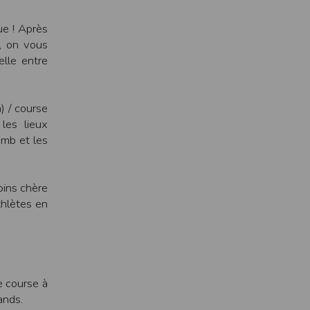
ens électronique ou téléphonique.
ue ! Après
rvices.
é, on vous
e tout sans droit à indemnités. L’utilisateur
lle entre
uler pour l’utilisateur ou tout tiers.
) / course
n afin de les adapter aux évolutions du site
les lieux
omb et les
elque forme que ce soit sur la nature et les
oins chère
thlètes en
ements éventuels. La communication de toute
otégées par un droit de propriété.
sur Internet
e l'éditeur
t à participer à des épreuves inscrites au
e course à
ands.