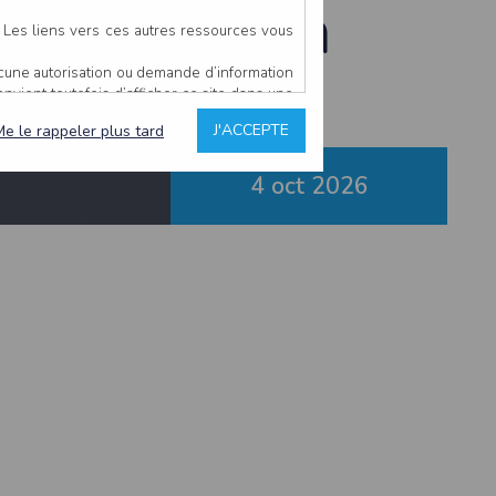
 à Couëron
. Les liens vers ces autres ressources vous
ucune autorisation ou demande d’information
convient toutefois d’afficher ce site dans une
u’il estime non conforme à l’objet du site
J'ACCEPTE
Me le rappeler plus tard
4 oct
2026
es comme étant fiables.
rs typographiques.
n sur ce site.
ent avoir fait l’objet de mises à jour. En
teur en prend connaissance.
de l’utilisateur, qui assume la totalité des
ernier.
e l’interprétation ou de l’utilisation des
 événement hors du contrôle de l’EDITEUR, et
des services.
sions et des performances en terme de temps