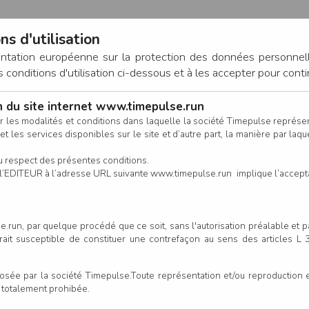
ns d'utilisation
entation européenne sur la protection des données personnel
onditions d'utilisation ci-dessous et à les accepter pour conti
on du site internet www.timepulse.run
CONNEXION
r les modalités et conditions dans laquelle la société Timepulse représ
t les services disponibles sur le site et d’autre part, la manière par laquel
CALENDRIER
RÉSULTATS
INSCRIPTION EN LIGNE
CO
u respect des présentes conditions.
 de l’EDITEUR à l’adresse URL suivante www.timepulse.run implique l’accep
.run, par quelque procédé que ce soit, sans l'autorisation préalable et 
serait susceptible de constituer une contrefaçon au sens des articles L
e par la société Timepulse.Toute représentation et/ou reproduction et/
t totalement prohibée.