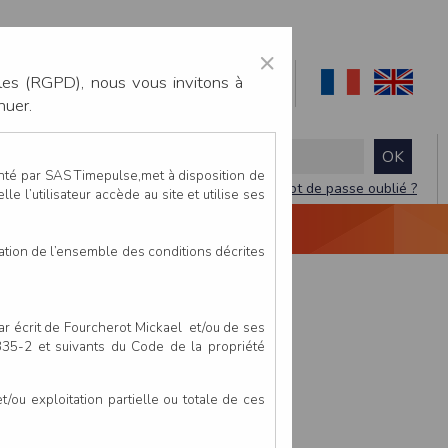
×
les (RGPD), nous vous invitons à
nuer.
enté par SAS Timepulse,met à disposition de
Mot de passe oublié ?
le l’utilisateur accède au site et utilise ses
NTACTEZ-NOUS
DEVIS
VIDÉO LIVE
tation de l’ensemble des conditions décrites
par écrit de Fourcherot Mickael et/ou de ses
 335-2 et suivants du Code de la propriété
ou exploitation partielle ou totale de ces