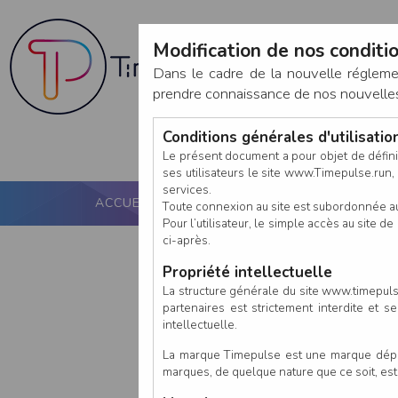
Modification de nos conditio
Dans le cadre de la nouvelle réglem
prendre connaissance de nos nouvelles c
Conditions générales d'utilisati
Le présent document a pour objet de défini
ses utilisateurs le site www.Timepulse.run, e
services.
ACCUEIL
PUCE ACTIVE
NOS SERVICES
Toute connexion au site est subordonnée a
Pour l’utilisateur, le simple accès au site
ci-après.
Propriété intellectuelle
La structure générale du site www.timepulse
partenaires est strictement interdite et 
intellectuelle.
La marque Timepulse est une marque déposé
marques, de quelque nature que ce soit, es