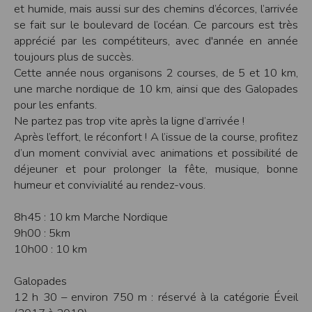
et humide, mais aussi sur des chemins d’écorces, l’arrivée
Modification des conditions d’utilisation
se fait sur le boulevard de l’océan. Ce parcours est très
L’EDITEUR se réserve la possibilité de modifier, à tout moment et sans préavis,
apprécié par les compétiteurs, avec d'année en année
les présentes conditions d’utilisation afin de les adapter aux évolutions du site
et/ou de son exploitation.
toujours plus de succès.
Cette année nous organisons 2 courses, de 5 et 10 km,
Règles d'usage d'Internet
une marche nordique de 10 km, ainsi que des Galopades
L’utilisateur déclare accepter les caractéristiques et les limites d’Internet, et
notamment reconnaît que :
pour les enfants.
L’EDITEUR n’assume aucune responsabilité sur les services accessibles par
Ne partez pas trop vite après la ligne d’arrivée !
Internet et n’exerce aucun contrôle de quelque forme que ce soit sur la nature et
les caractéristiques des données qui pourraient transiter par l’intermédiaire de
Après l’effort, le réconfort ! A l’issue de la course, profitez
son centre serveur.
L’utilisateur reconnaît que les données circulant sur Internet ne sont pas
d’un moment convivial avec animations et possibilité de
protégées notamment contre les détournements éventuels. La communication de
déjeuner et pour prolonger la fête, musique, bonne
toute information jugée par l’utilisateur de nature sensible ou confidentielle se
fait à ses risques et périls.
humeur et convivialité au rendez-vous.
L’utilisateur reconnaît que les données circulant sur Internet peuvent être
réglementées en termes d’usage ou être protégées par un droit de propriété.
L’utilisateur est seul responsable de l’usage des données qu’il consulte, interroge
8h45 : 10 km Marche Nordique
et transfère sur Internet.
9h00 : 5km
L’utilisateur reconnaît que l’EDITEUR ne dispose d’aucun moyen de contrôle sur
le contenu des services accessibles sur Internet
10h00 : 10 km
L'éditeur informe que les utilisateurs du site internet www.timepulse.run
peuvent recevoir des offres des partenaires de l'éditeur
L'éditeur informe que les utilisateurs du site internet www.timepulse.run
Galopades
peuvent recevoir des offres les invitant à participer à des épreuves inscrites au
12 h 30 – environ 750 m : réservé à la catégorie Éveil
calendrier du site.