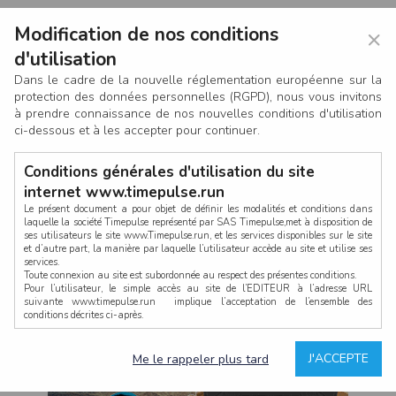
Modification de nos conditions
×
d'utilisation
Dans le cadre de la nouvelle réglementation européenne sur la
protection des données personnelles (RGPD), nous vous invitons
à prendre connaissance de nos nouvelles conditions d'utilisation
ci-dessous et à les accepter pour continuer.
Conditions générales d'utilisation du site
internet www.timepulse.run
Le présent document a pour objet de définir les modalités et conditions dans
laquelle la société Timepulse représenté par SAS Timepulse,met à disposition de
ses utilisateurs le site www.Timepulse.run, et les services disponibles sur le site
CONNEXION
et d’autre part, la manière par laquelle l’utilisateur accède au site et utilise ses
services.
Toute connexion au site est subordonnée au respect des présentes conditions.
Pour l’utilisateur, le simple accès au site de l’EDITEUR à l’adresse URL
suivante www.timepulse.run implique l’acceptation de l’ensemble des
conditions décrites ci-après.
Propriété intellectuelle
Mot de passe oublié ?
J'ACCEPTE
Me le rappeler plus tard
La structure générale du site www.timepulse.run, par quelque procédé que ce
soit, sans l'autorisation préalable et par écrit de Fourcherot Mickael et/ou de ses
partenaires est strictement interdite et serait susceptible de constituer une