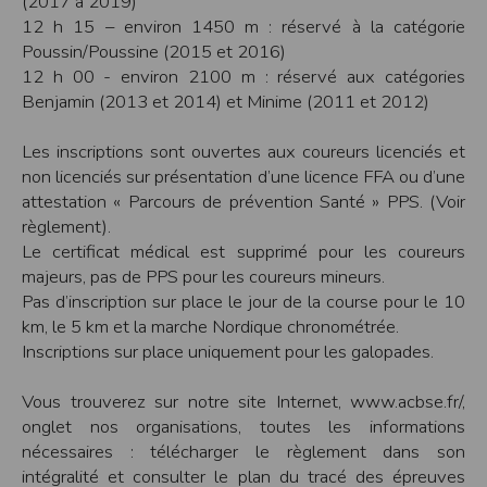
(2017 à 2019)
Sécurisation des données
12 h 15 – environ 1450 m : réservé à la catégorie
Les données sont hébergées par l'hébergeur suivant
Poussin/Poussine (2015 et 2016)
:https://www.ovh.com/fr/protection-donnees-personnelles/gdpr.xml
12 h 00 - environ 2100 m : réservé aux catégories
Toutes les communications entre votre navigateur et nos serveurs utilisent le
Benjamin (2013 et 2014) et Minime (2011 et 2012)
protocole HTTPS qui crypte les données avant qu’elles ne transitent sur le
réseau. Par ailleurs, les mots de passe ne sont pas stockés en clair dans notre
base de données mais sont cryptés en utilisant les dernières technologies de
sécurisation des mots de passe. Enfin, les communications entre nos différents
Les inscriptions sont ouvertes aux coureurs licenciés et
serveurs se font sur un réseau privé qui n’est pas accessible depuis l’extérieur.
non licenciés sur présentation d’une licence FFA ou d’une
Paramétrer votre navigateur internet
attestation « Parcours de prévention Santé » PPS. (Voir
Vous pouvez à tout moment choisir de désactiver les cookies sur votre ordinateur.
règlement).
Notez cependant que votre expérience sur notre site peut en être affectée comme
Le certificat médical est supprimé pour les coureurs
par exemple et sans être exhaustif, la perte de votre session membre lorsque
vous changez de page, l'impossibilité d'accéder à certaines pages ou encore la
majeurs, pas de PPS pour les coureurs mineurs.
perte de vos préférences sur certaines pages.
Pas d’inscription sur place le jour de la course pour le 10
Afin de gérer les cookies au plus près de vos attentes nous vous invitons à
km, le 5 km et la marche Nordique chronométrée.
paramétrer votre navigateur en tenant compte de la finalité des cookies.
Inscriptions sur place uniquement pour les galopades.
Internet Explorer
Dans Internet Explorer, cliquez sur le bouton
Outils
, puis sur
Options Internet
.
Vous trouverez sur notre site Internet, www.acbse.fr/,
Sous l'onglet
Général
, sous
Historique de navigation
, cliquez sur
Paramètres
.
Cliquez sur le bouton
Afficher les fichiers
.
onglet nos organisations, toutes les informations
nécessaires : télécharger le règlement dans son
Firefox
Allez dans l'onglet
Outils du navigateur
puis sélectionnez le menu
Options
intégralité et consulter le plan du tracé des épreuves
Dans la fenêtre qui s'affiche, choisissez
Vie privée
et cliquez sur
Affichez les